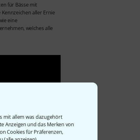
ten für Bässe mit
e Kennzeichen aller Ernie
wie eine
nternehmen, welches alle
is mit allem was dazugehört
rte Anzeigen und das Merken von
von Cookies für Präferenzen,
u (
alle anzeigen
).