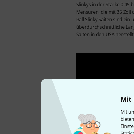
Slinkys in der Stärke 0.45
Mensuren, die mit 35 Zoll 
Ball Slinky Saiten sind e
überdurchschnittliche Lang
Saiten in den USA herstellt
Mit 
Mit un
biete
Einste
Statis