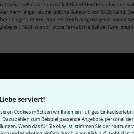
 bis 105 handelt es sich um Nickel Plated Steel Roundwound Sai
oder mehr länger als der übliche Standard von 34 Zoll sind. Di
in über den gesamten Frequenzbereich ausgewogener Sound so
lebigkeit. Nach wie vor ist die Firma Ernie Ball ein Familienu
.
Liebe serviert!
seren Cookies möchten wir Ihnen ein fluffiges Einkaufserlebn
n. Dazu zählen zum Beispiel passende Angebote, personalisie
llungen. Wenn das für Sie okay ist, stimmen Sie der Nutzung 
tiken und Marketing einfach durch einen Klick auf „Geht klar“ z