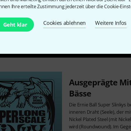
nnen Ihre erteilte Zustimmung jederzeit über die Cookie-Einst
Cookies ablehnen
Weitere Infos
Geht klar
Ausgeprägte Mit
Bässe
Die Ernie Ball Super Slinkys
inneren Draht (Seele), der m
Nickel Plated Steel (mit Nickel
wird (Roundwound). Im Gegen