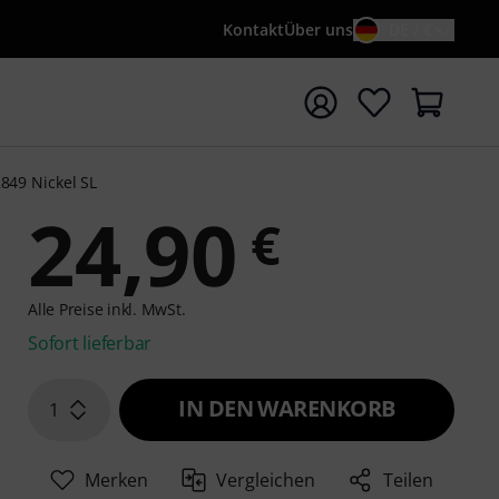
Kontakt
Über uns
DE / €
e mit Suchwort {searchTerm} starten
849 Nickel SL
24,90
€
Alle Preise inkl. MwSt.
Sofort lieferbar
IN DEN WARENKORB
1
Merken
Vergleichen
Teilen