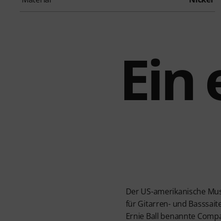
Ein 
Der US-amerikanische Musik
für Gitarren- und Basssait
Ernie Ball benannte Compan