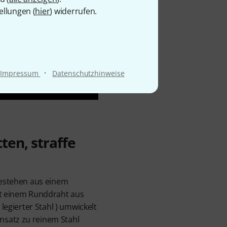
ellungen (
hier
) widerrufen.
·
Impressum
Datenschutzhinweise
ten, straffe
 bestehen aus einem
it einem Runddraht aus
 legierter Stahl ) umwickelt
satz zu reinem Stahl