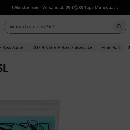
kostenfreier Versand ab 29 €
30 Tage Moneyback
Such
E-Bass-Saiten
.045 4-Saiter E-Bass Saitensätze
Ernie Ball
2
SL
ewertungen