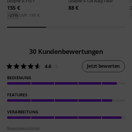
Doepfer
A-110-1
Doepfer
A-124 Wasp Filter
D
155 €
88 €
-21%
UVP: 195 €
30
Kundenbewertungen
Jetzt bewerten
4.6
/ 5
BEDIENUNG
FEATURES
VERARBEITUNG
Bewertungsrichtlinien