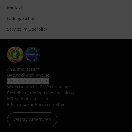
Kontakt
Ladengeschäft
Service im Überblick
AGB
/
Impressum
Datenschutzhinweise
Cookie-Einstellungen
Widerrufsrecht für Verbraucher
Bestellvorgang/Vertragsabschluss
Mängelhaftungsrecht
Erklärung zur Barrierefreiheit
Vertrag widerrufen