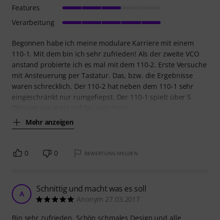
Features
Verarbeitung
Begonnen habe ich meine modulare Karriere mit einem
110-1. Mit dem bin ich sehr zufrieden! Als der zweite VCO
anstand probierte ich es mal mit dem 110-2. Erste Versuche
mit Ansteuerung per Tastatur. Das, bzw. die Ergebnisse
waren schrecklich. Der 110-2 hat neben dem 110-1 sehr
eingeschränkt nur rumgefiepst. Der 110-1 spielt über 5
Oktaven von ganz tief bis ganz hoch.
Mehr anzeigen
0
0
BEWERTUNG MELDEN
Schnittig und macht was es soll
A
Anonym 27.03.2017
Bin sehr zufrieden. Schön schmales Design und alle