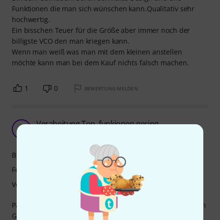
Funktionen die man sich wünschen kann.Qualitativ sehr
hochwertig.
Ein bisschen Teuer für die Größe aber immer noch der
billigste VCO den man kriegen kann.
Wenn man weiß was man mit dem kleinen anstellen
möchte kann man bei dem Kauf nichts falsch machen.
1
0
BEWERTUNG MELDEN
Verabeitung Top, funkionen gering.
A
aciiiid 17.11.2023
Bedienung
Features
Verarbeitung
Passt in großen und ganzen leider etwas wenig Features im
Gegensatz zu Konkurrenzprodukten