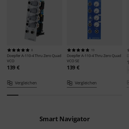
8
19
Doepfer
A-110-4 Thru Zero Quad
Doepfer
A-110-4 Thru Zero Quad
D
VCO
VCO SE
139 €
139 €
Vergleichen
Vergleichen
Smart Navigator