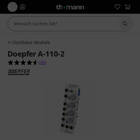
Suche 
Oszillator-Module
Doepfer A-110-2
4.6 von 5 Sternen aus 30 Kundenbewertungen
(
30
)