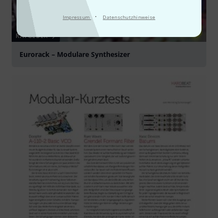
·
Impressum
Datenschutzhinweise
RATGEBER
Eurorack – Modulare Synthesizer