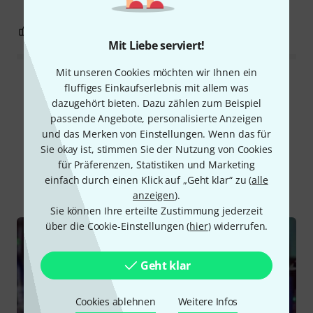
0
0
BEWERTUNG MELDEN
Mit Liebe serviert!
Mit unseren Cookies möchten wir Ihnen ein
Alle Bewertungen lesen
fluffiges Einkaufserlebnis mit allem was
dazugehört bieten. Dazu zählen zum Beispiel
passende Angebote, personalisierte Anzeigen
und das Merken von Einstellungen. Wenn das für
Schon gewusst?
Sie okay ist, stimmen Sie der Nutzung von Cookies
für Präferenzen, Statistiken und Marketing
einfach durch einen Klick auf „Geht klar“ zu (
alle
Alle
Ratgeber
Testberichte
anzeigen
).
Sie können Ihre erteilte Zustimmung jederzeit
über die Cookie-Einstellungen (
hier
) widerrufen.
Geht klar
Cookies ablehnen
Weitere Infos