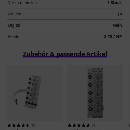
Verkaufseinheit
1 Stück
Analog
Ja
Digital
Nein
Breite
8 TE / HP
Zubehör & passende Artikel
85
63