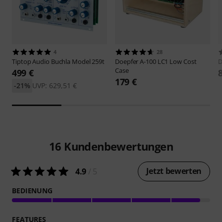
4
28
Tiptop Audio
Buchla Model 259t
Doepfer
A-100 LC1 Low Cost
D
Case
499 €
179 €
-21%
UVP: 629,51 €
16
Kundenbewertungen
Jetzt bewerten
4.9
/ 5
BEDIENUNG
FEATURES