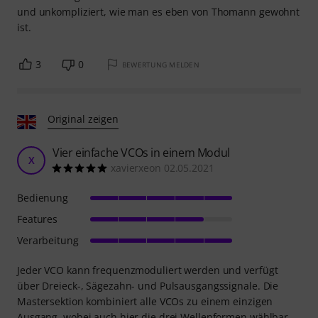
und unkompliziert, wie man es eben von Thomann gewohnt
ist.
3
0
BEWERTUNG MELDEN
Original zeigen
Vier einfache VCOs in einem Modul
X
xavierxeon 02.05.2021
Bedienung
Features
Verarbeitung
Jeder VCO kann frequenzmoduliert werden und verfügt
über Dreieck-, Sägezahn- und Pulsausgangssignale. Die
Mastersektion kombiniert alle VCOs zu einem einzigen
Ausgang, wobei auch hier die drei Wellenformen wählbar