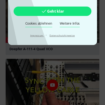
Geht klar
Cookies ablehnen
Weitere Infos
·
Impressum
Datenschutzhinweise
YOUTUBE
Doepfer A-111-4 Quad VCO
abspielen