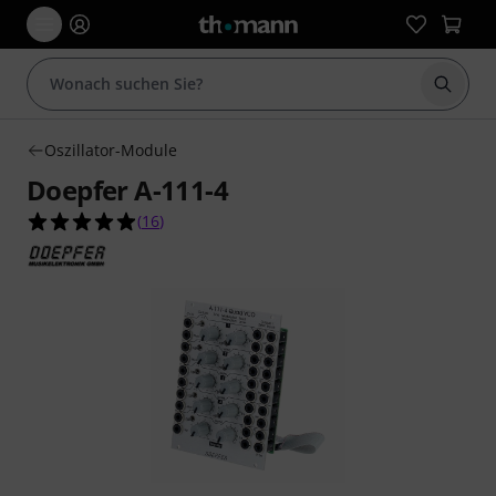
Suche 
Oszillator-Module
Doepfer A-111-4
4.9 von 5 Sternen aus 16 Kundenbewertungen
(
16
)