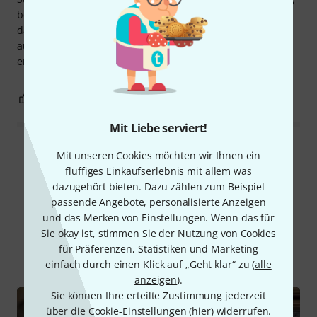
beim Stimmen, weil der TUNE bei 0 fast einen halben Ton
daneben lag... schade, dass man nicht mehr Oktaven
auswählen kann, aber man kann bei 18 PS auch nicht alles
erwarten. Empfehlenswert
4
0
BEWERTUNG MELDEN
Mit Liebe serviert!
Alle Bewertungen lesen
Mit unseren Cookies möchten wir Ihnen ein
fluffiges Einkaufserlebnis mit allem was
dazugehört bieten. Dazu zählen zum Beispiel
passende Angebote, personalisierte Anzeigen
Schon gewusst?
und das Merken von Einstellungen. Wenn das für
Sie okay ist, stimmen Sie der Nutzung von Cookies
für Präferenzen, Statistiken und Marketing
Alle
Videos
Ratgeber
Testberichte
einfach durch einen Klick auf „Geht klar“ zu (
alle
anzeigen
).
Sie können Ihre erteilte Zustimmung jederzeit
über die Cookie-Einstellungen (
hier
) widerrufen.