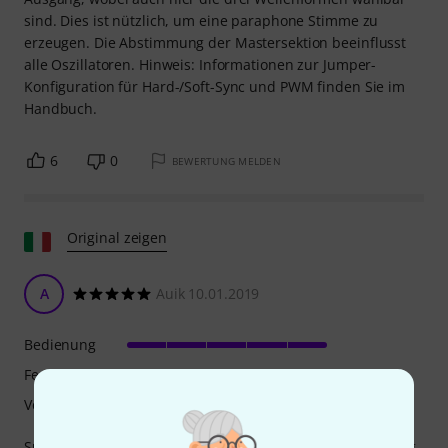
sind. Dies ist nützlich, um eine paraphone Stimme zu
erzeugen. Die Abstimmung der Mastersektion beeinflusst
alle Oszillatoren. Hinweis: Informationen zur Jumper-
Konfiguration für Hard-/Soft-Sync und PWM finden Sie im
Handbuch.
6
0
BEWERTUNG MELDEN
Original zeigen
A
Auik 10.01.2019
Bedienung
Features
Verarbeitung
Super, 4 VCOs auf so kleinem Raum, ich war etwas pingelig