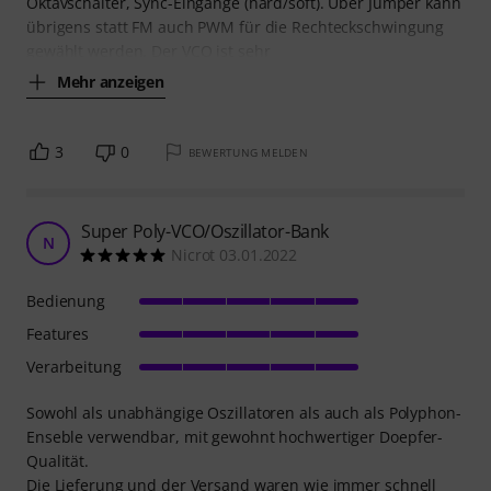
Oktavschalter, Sync-Eingänge (hard/soft). Über Jumper kann
übrigens statt FM auch PWM für die Rechteckschwingung
gewählt werden. Der VCO ist sehr
Mehr anzeigen
3
0
BEWERTUNG MELDEN
Super Poly-VCO/Oszillator-Bank
N
Nicrot 03.01.2022
Bedienung
Features
Verarbeitung
Sowohl als unabhängige Oszillatoren als auch als Polyphon-
Enseble verwendbar, mit gewohnt hochwertiger Doepfer-
Qualität.
Die Lieferung und der Versand waren wie immer schnell