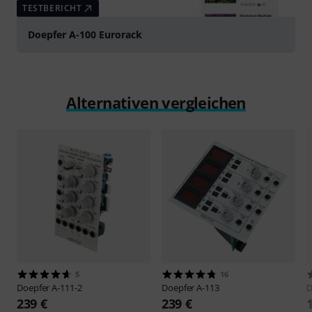
TESTBERICHT
Doepfer A-100 Eurorack
Alternativen vergleichen
5
16
Doepfer
A-111-2
Doepfer
A-113
D
239 €
239 €