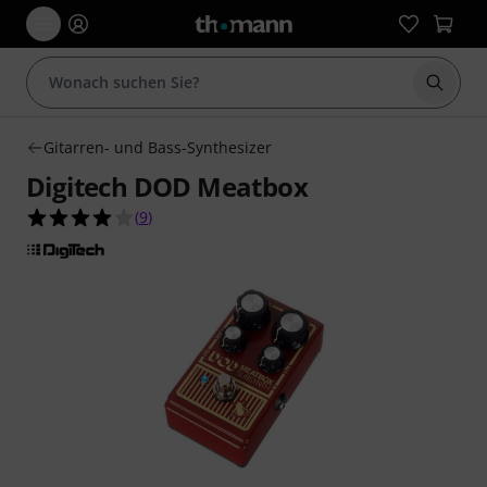
Suche 
Gitarren- und Bass-Synthesizer
Digitech DOD Meatbox
4.0 von 5 Sternen aus 9 Kundenbewertungen
(
9
)