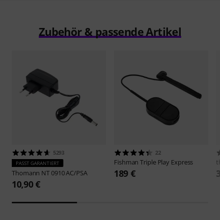
Zubehör & passende Artikel
5293
22
Fishman
Triple Play Express
t
PASST GARANTIERT
189 €
Thomann
NT 0910 AC/PSA
10,90 €