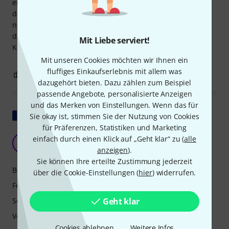
ein Knistern und Knacken beim Drehen der Regler. Ich
dachte, es sei kaputt und habe es zurückgeschickt. Das
neue war genauso schlecht, völlig unbrauchbar. Ich hätte
das neue auch gerne zurückgeschickt, aber der
Mit Liebe serviert!
Kundenservice scheint in einer längeren Pause zu sein.
Mit unseren Cookies möchten wir Ihnen ein
fluffiges Einkaufserlebnis mit allem was
2
0
BEWERTUNG MELDEN
dazugehört bieten. Dazu zählen zum Beispiel
passende Angebote, personalisierte Anzeigen
und das Merken von Einstellungen. Wenn das für
Original zeigen
Sie okay ist, stimmen Sie der Nutzung von Cookies
für Präferenzen, Statistiken und Marketing
Klingt massiv, aber nicht allein
einfach durch einen Klick auf „Geht klar“ zu (
alle
S
SmoothWax 16.08.2024
anzeigen
).
Sie können Ihre erteilte Zustimmung jederzeit
Bedienung
über die Cookie-Einstellungen (
hier
) widerrufen.
Features
Sound
Geht klar
Verarbeitung
Cookies ablehnen
Weitere Infos