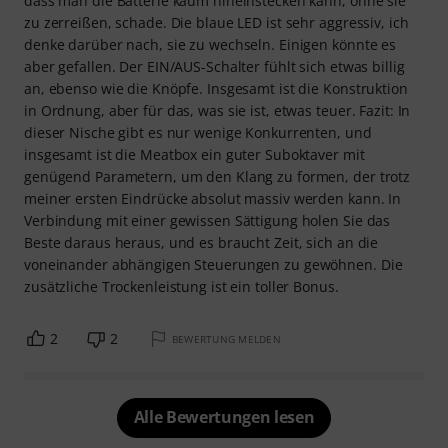
dass man die Batterie kaum hineinstecken kann, ohne sie
zu zerreißen, schade. Die blaue LED ist sehr aggressiv, ich
denke darüber nach, sie zu wechseln. Einigen könnte es
aber gefallen. Der EIN/AUS-Schalter fühlt sich etwas billig
an, ebenso wie die Knöpfe. Insgesamt ist die Konstruktion
in Ordnung, aber für das, was sie ist, etwas teuer. Fazit: In
dieser Nische gibt es nur wenige Konkurrenten, und
insgesamt ist die Meatbox ein guter Suboktaver mit
genügend Parametern, um den Klang zu formen, der trotz
meiner ersten Eindrücke absolut massiv werden kann. In
Verbindung mit einer gewissen Sättigung holen Sie das
Beste daraus heraus, und es braucht Zeit, sich an die
voneinander abhängigen Steuerungen zu gewöhnen. Die
zusätzliche Trockenleistung ist ein toller Bonus.
2
2
BEWERTUNG MELDEN
Alle Bewertungen lesen