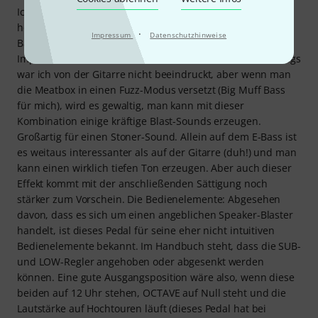
Ich habe die Meatbox gekauft, um sie an Gitarre, Bass und
höchstwahrscheinlich an basslastigen Instrumenten wie
·
Impressum
Datenschutzhinweise
Bassdrum oder Orgelkabine (mit Mikrofon und
Impedanztransformator) zu verwenden. Der Sound: Anfangs
war ich von der Gitarre nicht beeindruckt, aber wenn man
die Meatbox in einen Fuzz-Modus versetzt (Big Muff Bass
für mich), wird es gewaltig, man kann mit dieser
Kombination einige kräftige Blast-Sounds erzeugen.
Großartig für einen Stoner-Sound. Allein auf dem E-Bass ist
es weitaus interessanter als auf der Gitarre (duh!) und man
kann einen wirklich tiefen Ton erzeugen. Aber auch dieser
Effekt kommt mit der anschließenden Sättigung noch
stärker zum Vorschein. Die Bedienelemente: Abgesehen
davon, dass es sich um einen angeblichen Speaker-Blaster
handelt, ist dieses Pedal für seine eher nicht intuitiven
Bedienelemente bekannt. Im Handbuch steht, dass die SUB-
und LOW-Regler angehoben oder abgesenkt werden
können. Eine gute Ausgangsposition wäre also, wenn diese
beiden auf 12 Uhr stehen, OCTAVE auf Null steht und die
Lautstärke auf Hochtouren läuft (dieses Pedal hat bei