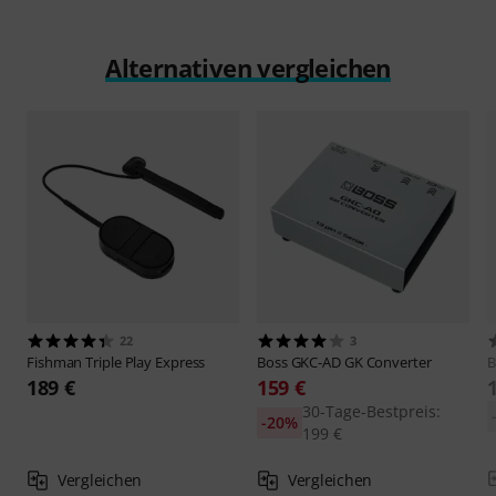
Alternativen vergleichen
22
3
Fishman
Triple Play Express
Boss
GKC-AD GK Converter
B
189 €
159 €
30-Tage-Bestpreis:
-20%
199 €
Vergleichen
Vergleichen