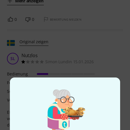
Mehr anzeigen
0
0
BEWERTUNG MELDEN
Original zeigen
Nutzlos
SL
Simon Lundin 15.01.2026
Bedienung
Features
Sound
Verarbeitung
Es ist absolut unmöglich, mit diesem Pedal einen
vernünftigen Ton zu erzeugen. Die Lautstärke ist so gering,
dass man nichts heraushören kann, höchstens ab und zu