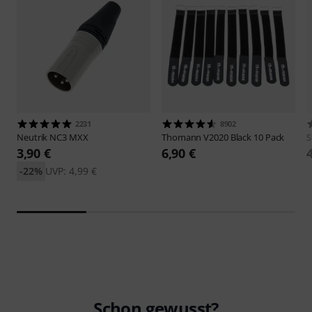
2231
8902
Neutrik
NC3 MXX
Thomann
V2020 Black 10 Pack
S
3,90 €
6,90 €
-22%
UVP: 4,99 €
Schon gewusst?