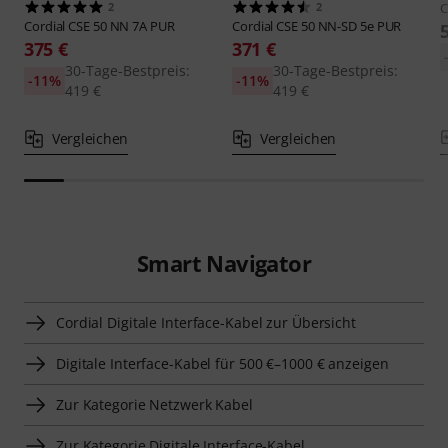
2
2
C
Cordial
CSE 50 NN 7A PUR
Cordial
CSE 50 NN-SD 5e PUR
375 €
371 €
30-Tage-Bestpreis:
30-Tage-Bestpreis:
-11%
-11%
419 €
419 €
Vergleichen
Vergleichen
Smart Navigator
Cordial Digitale Interface-Kabel zur Übersicht
Digitale Interface-Kabel für 500 €–1000 € anzeigen
Zur Kategorie Netzwerk Kabel
Zur Kategorie Digitale Interface-Kabel