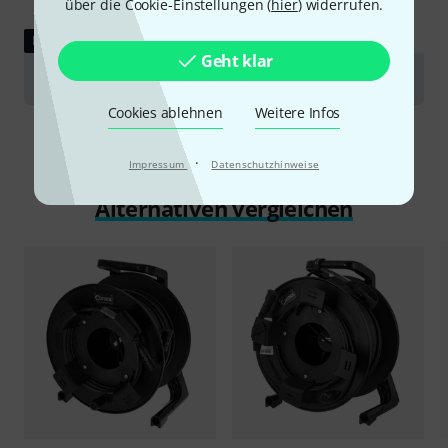
über die Cookie-Einstellungen (
hier
) widerrufen.
DOWNLOAD
Geht klar
Datenblatt
Cookies ablehnen
Weitere Infos
·
Impressum
Datenschutzhinweise
Alternativen vergleichen