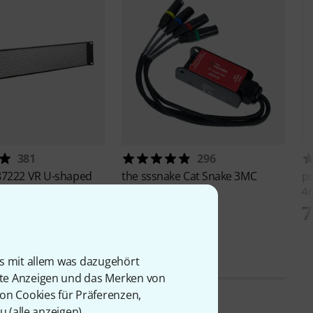
381
296
87222 VR U-shaped
the sssnake
Cat Snake 3MC
p
2
4
29 €
7
1,90 €
is mit allem was dazugehört
rte Anzeigen und das Merken von
von Cookies für Präferenzen,
u (
alle anzeigen
).