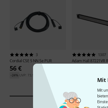
3
1307
Cordial
CSE 5 NN 5e PUR
Adam Hall
87221VR R
56 €
4,90 €
-24%
UVP: 73,90 €
-34%
UVP: 7,46 €
Mit 
Mit un
biete
Einste
Statis