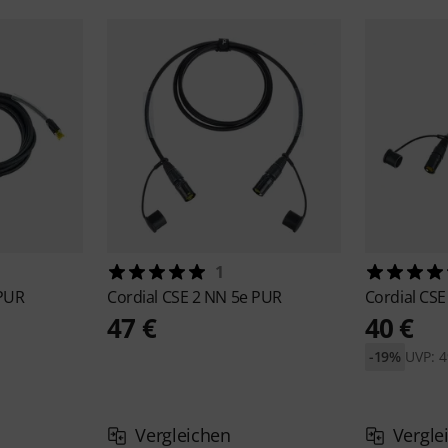
1
 PUR
Cordial
CSE 2 NN 5e PUR
Cordial
CSE
47 €
40 €
-19%
UVP: 4
Vergleichen
Vergle