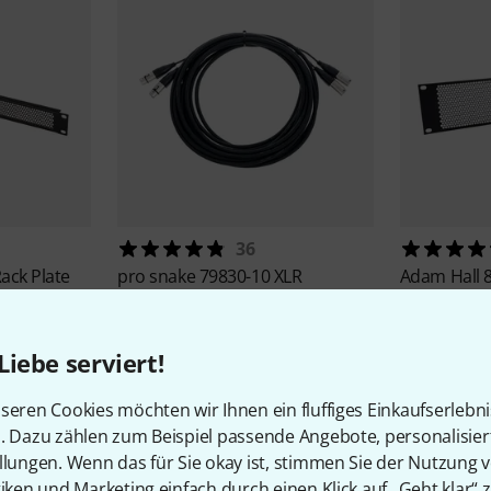
36
ack Plate
pro snake
79830-10 XLR
Adam Hall
Multicore 10m
Rack Panel 
59 €
6,90 €
Liebe serviert!
-42%
UVP: 1
seren Cookies möchten wir Ihnen ein fluffiges Einkaufserlebn
n. Dazu zählen zum Beispiel passende Angebote, personalisie
llungen. Wenn das für Sie okay ist, stimmen Sie der Nutzung 
tiken und Marketing einfach durch einen Klick auf „Geht klar“ z