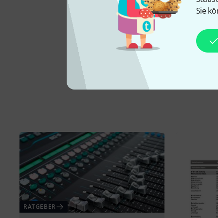
Sie kö
RATGEBER