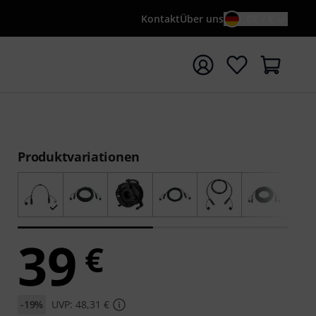
Kontakt
Über uns
DE / €
e mit Suchwort {searchTerm} starten
Produktvariationen
39
€
-19%
UVP: 48,31 €