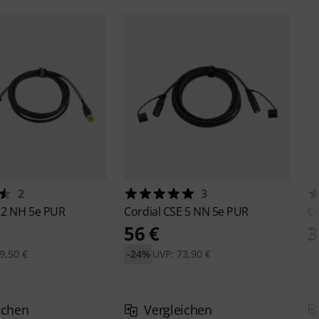
2
3
 2 NH 5e PUR
Cordial
CSE 5 NN 5e PUR
Co
56 €
3
9,50 €
-24%
UVP: 73,90 €
ichen
Vergleichen