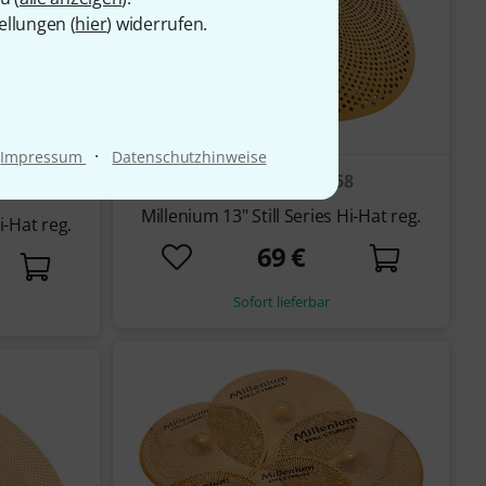
ellungen (
hier
) widerrufen.
·
Impressum
Datenschutzhinweise
58
4
Millenium 13" Still Series Hi-Hat reg.
i-Hat reg.
69 €
Sofort lieferbar