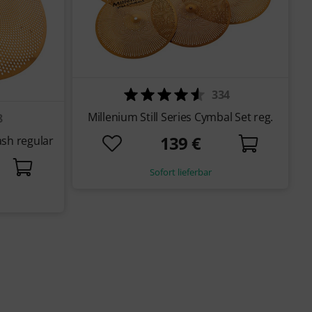
334
Millenium Still Series Cymbal Set reg.
8
139 €
ash regular
Sofort lieferbar