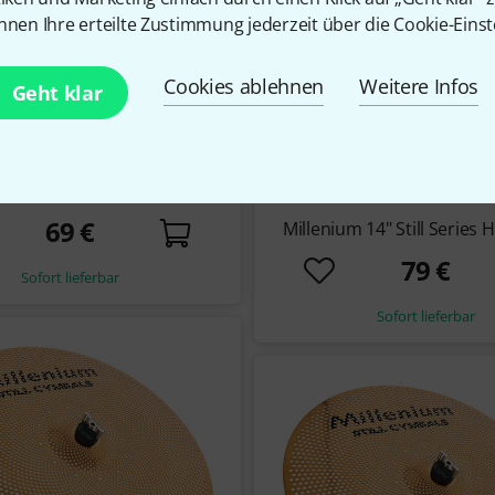
nnen Ihre erteilte Zustimmung jederzeit über die Cookie-Einst
Cookies ablehnen
Weitere Infos
Geht klar
42
18" Still Series China regular
2
69 €
Millenium 14" Still Series H
79 €
Sofort lieferbar
Sofort lieferbar