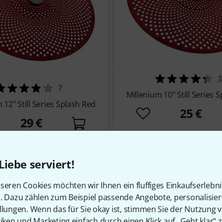
3
7
Millenium 10" Still Series 
 12" Still Series Splash Red
25 €
29 €
Sofort lieferbar
Sofort lieferbar
Liebe serviert!
seren Cookies möchten wir Ihnen ein fluffiges Einkaufserlebn
n. Dazu zählen zum Beispiel passende Angebote, personalisie
llungen. Wenn das für Sie okay ist, stimmen Sie der Nutzung 
tiken und Marketing einfach durch einen Klick auf „Geht klar“ z