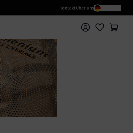
Kontakt
Über uns
DE / €
e mit Suchwort {searchTerm} starten