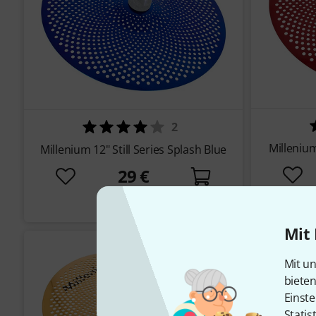
2
Millenium
Millenium 12" Still Series Splash Blue
29 €
Sofort lieferbar
Mit 
Mit un
biete
Einste
Statis