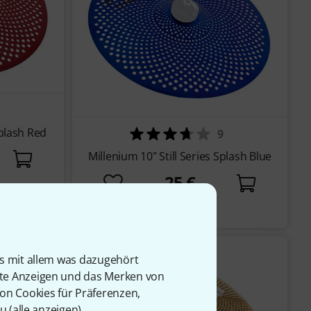
Splash Red
9
Millenium 10" Still Series Splash Blue
25 €
Sofort lieferbar
is mit allem was dazugehört
rte Anzeigen und das Merken von
von Cookies für Präferenzen,
u (
alle anzeigen
).