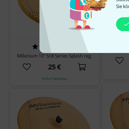
Sie kö
60
Millenium 
Millenium 10" Still Series Splash reg.
25 €
Sofort lieferbar