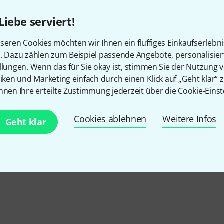
Lightware
LimbicMed
Liebe serviert!
Lindy Fralin
Line6
seren Cookies möchten wir Ihnen ein fluffiges Einkaufserlebn
Littlite
LiveLoop
n. Dazu zählen zum Beispiel passende Angebote, personalisie
Logitech
Lollar
llungen. Wenn das für Sie okay ist, stimmen Sie der Nutzung 
tiken und Marketing einfach durch einen Klick auf „Geht klar“ z
Lothar Semmlinger
LOTUS
nnen Ihre erteilte Zustimmung jederzeit über die Cookie-Einst
Loxx
LP
Ludwig
Ludwig Mas
Cookies ablehnen
Weitere Infos
Geht klar
Lumenradio
Luna Guita
Luyben
Lynx Studi