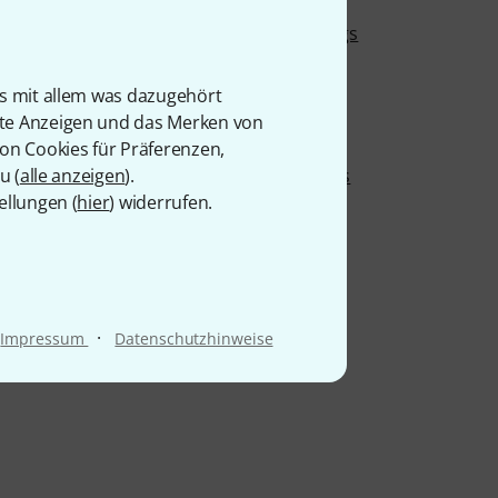
ia
Limousine Earplugs
Lippsy
is mit allem was dazugehört
Lock-It
rte Anzeigen und das Merken von
Look
von Cookies für Präferenzen,
u (
alle anzeigen
).
Lounsberry Pedals
ellungen (
hier
) widerrufen.
LPD Pedals
ters Publications
LUGO
rs
LunaStone
o
Lyon & Healy
·
Impressum
Datenschutzhinweise