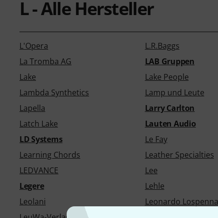
L - Alle Hersteller
L'Opera
L.R.Baggs
La Tromba AG
LAB Gruppen
Lake
Lake People
Lambda Synthetics
Lamp und Leute
Lapella
Larry Carlton
Latch Lake
Lauten Audio
LD Systems
Le Fay
Learning Chords
Leather Specialties
LEDVANCE
Lee
Legere
Lehle
Leolani
Leonardo Lospenna
LeuWa-Verlag
Levys