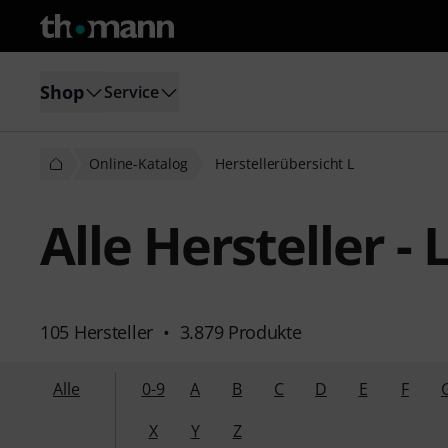
Shop
Service
Online-Katalog
Herstellerübersicht L
Alle Hersteller - 
105 Hersteller
•
3.879 Produkte
Alle
0-9
A
B
C
D
E
F
X
Y
Z