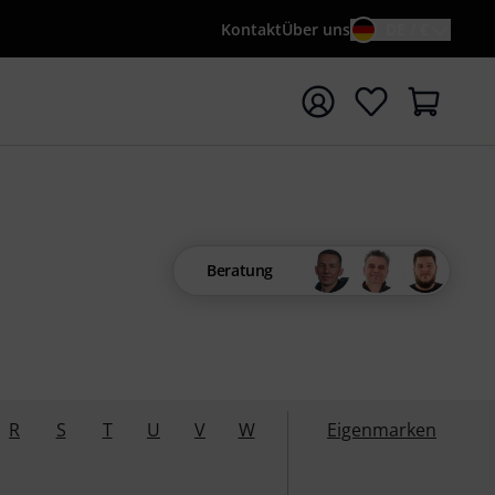
Kontakt
Über uns
DE / €
e mit Suchwort {searchTerm} starten
Beratung
R
S
T
U
V
W
Eigenmarken