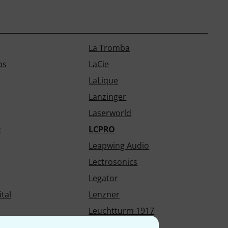
La Tromba
ps
LaCie
LaLique
Lanzinger
Laserworld
c
LCPRO
Leapwing Audio
Lectrosonics
Legator
tal
Lenzner
Leuchtturm 1917
Libec