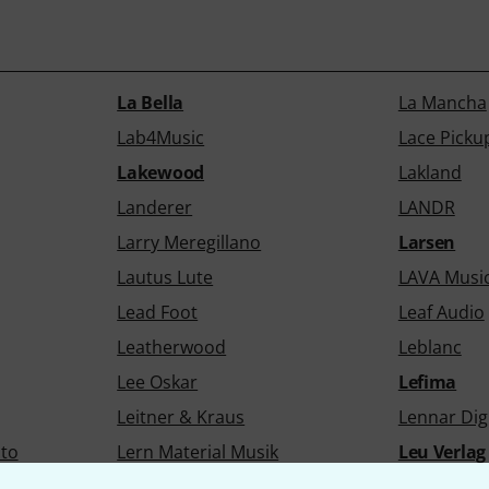
La Bella
La Mancha
Lab4Music
Lace Picku
Lakewood
Lakland
Landerer
LANDR
Larry Meregillano
Larsen
Lautus Lute
LAVA Musi
Lead Foot
Leaf Audio
Leatherwood
Leblanc
Lee Oskar
Lefima
Leitner & Kraus
Lennar Digi
to
Lern Material Musik
Leu Verlag
Lewitt
Lexicon