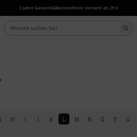
3 Jahre Garantie
kostenfreier Versand ab 29 €
Such
L
G
H
I
J
K
L
M
N
O
P
Q