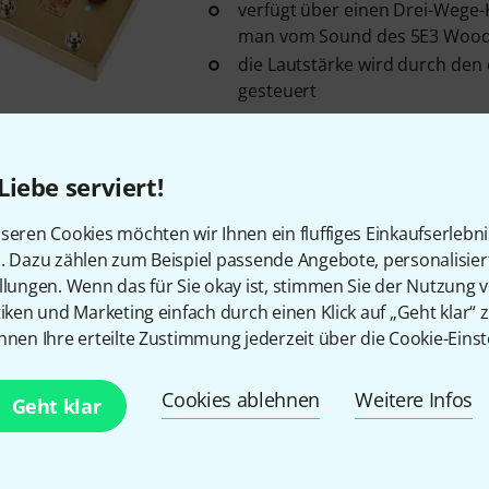
verfügt über einen Drei-Wege-
man vom Sound des 5E3 Woody
die Lautstärke wird durch den
gesteuert
Sofort lieferbar
Liebe serviert!
Kostenloser Versand ab 2
seren Cookies möchten wir Ihnen ein fluffiges Einkaufserlebn
Alle Preise inkl. MwSt.
n. Dazu zählen zum Beispiel passende Angebote, personalisie
llungen. Wenn das für Sie okay ist, stimmen Sie der Nutzung 
tiken und Marketing einfach durch einen Klick auf „Geht klar“ z
nnen Ihre erteilte Zustimmung jederzeit über die Cookie-Einst
Gefällt Ihnen, was Sie sehen?
Cookies ablehnen
Weitere Infos
Geht klar
Teilen
Hilfe & Feedback