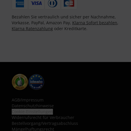
Bezahlen Sie vertraulich und sicher per Nachnahme,
Vorkasse, PayPal, Amazon Pay,
Klarna Sofort bezahlen
,
Klarna Ratenzahlung
oder Kreditkarte.
AGB
/
Impressum
Datenschutzhinweise
Cookie-Einstellungen
Widerrufsrecht für Verbraucher
Bestellvorgang/Vertragsabschluss
Mängelhaftungsrecht