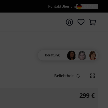
Kontakt
Über uns
DE / €
e mit Suchwort {searchTerm} starten
Beratung
Beliebtheit
299
€