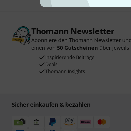
Thomann Newsletter
Abonniere den Thomann Newsletter und
einen von
50 Gutscheinen
über jeweils
Inspirierende Beiträge
Deals
Thomann Insights
Sicher einkaufen & bezahlen