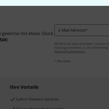
E-Mail-Adresse
*
 gewinne mit etwas Glück
50€
!
Mit Klick auf „Jetzt anmelden“ stimmen
Nutzungsverhaltens zu. Die Abmeldung is
Datenschutzhinweisen
.
* Pflichtfeld
Ihre Vorteile
3 Jahre Thomann Garantie
30 Tage Money-Back-Garantie