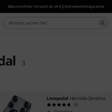
kostenfreier Versand ab 29 €
Zufriedenheitsgarantie
Such
dal
3
Lovepedal
Hermida Zendrive
39
Overdrive