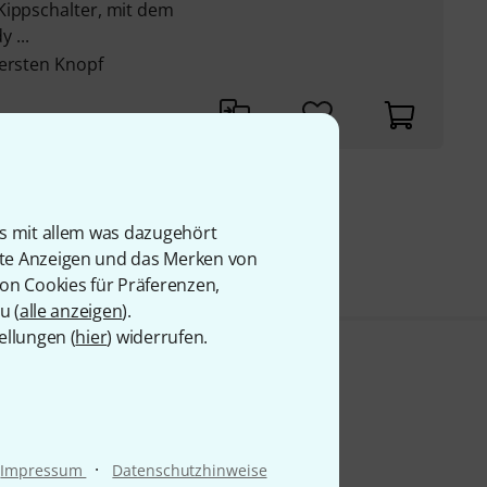
Kippschalter, mit dem
 ...
 ersten Knopf
9 €
is mit allem was dazugehört
rte Anzeigen und das Merken von
von Cookies für Präferenzen,
u (
alle anzeigen
).
ellungen (
hier
) widerrufen.
·
Impressum
Datenschutzhinweise