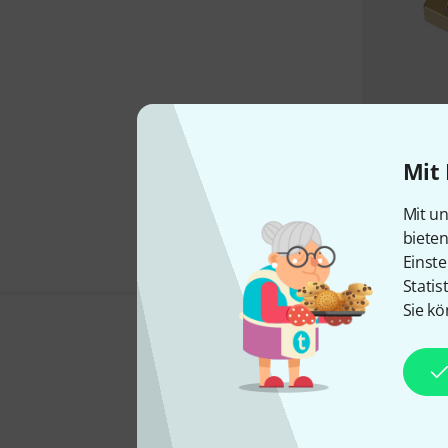
Mit 
Mit un
biete
Einste
Statis
Sie kö