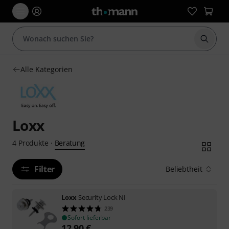
Suche 
Alle Kategorien
Loxx
Beratung
4
Produkte
·
Filter
Beliebtheit
Loxx
Security Lock NI
239
Sofort lieferbar
12,90
€