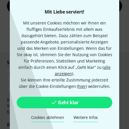
Jetzt anmelden
Mit Liebe serviert!
Mit Klick auf „Jetzt anmelden“ stimmen Sie dem Erhalt von E-Mail-
Mit unseren Cookies möchten wir Ihnen ein
Werbung und einer Messung des E-Mail-Nutzungsverhaltens zu. Die
Abmeldung ist jederzeit möglich. Weitere Informationen finden Sie in
fluffiges Einkaufserlebnis mit allem was
unseren
Datenschutzhinweisen
.
dazugehört bieten. Dazu zählen zum Beispiel
passende Angebote, personalisierte Anzeigen
* Pflichtfeld
und das Merken von Einstellungen. Wenn das für
Sie okay ist, stimmen Sie der Nutzung von Cookies
für Präferenzen, Statistiken und Marketing
Sicher einkaufen & bezahlen
einfach durch einen Klick auf „Geht klar“ zu (
alle
anzeigen
).
Sie können Ihre erteilte Zustimmung jederzeit
über die Cookie-Einstellungen (
hier
) widerrufen.
Bezahlen Sie vertraulich und sicher per Nachnahme,
Geht klar
Vorkasse, PayPal, Amazon Pay,
Klarna Sofort bezahlen
,
Klarna Ratenzahlung
oder Kreditkarte.
Cookies ablehnen
Weitere Infos
Ihre Vorteile