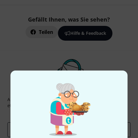
Gefällt Ihnen, was Sie sehen?
Teilen
Hilfe & Feedback
Thomann Newsletter
Abonniere den Thomann Newsletter und gewinne mit
etwas Glück einen von
50 Gutscheinen
über jeweils
50€
!
Inspirierende Beiträge
Deals
Thomann Insights
E-Mail-Adresse
*