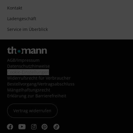
Kontakt
Ladengeschäft
Service im Überblick
AGB
/
Impressum
Datenschutzhinweise
Cookie-Einstellungen
Widerrufsrecht für Verbraucher
Bestellvorgang/Vertragsabschluss
Mängelhaftungsrecht
Erklärung zur Barrierefreiheit
Vertrag widerrufen