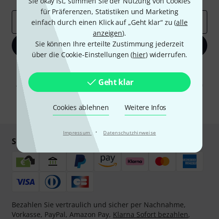
Sie okay ist, stimmen Sie der Nutzung von Cookies
für Präferenzen, Statistiken und Marketing
E-Mail-Adresse
*
einfach durch einen Klick auf „Geht klar“ zu (
alle
anzeigen
).
Sie können Ihre erteilte Zustimmung jederzeit
Jetzt anmelden
über die Cookie-Einstellungen (
hier
) widerrufen.
Mit Klick auf „Jetzt anmelden“ stimmen Sie dem Erhalt von E-Mail-
Werbung und einer Messung des E-Mail-Nutzungsverhaltens zu. Die
Geht klar
Abmeldung ist jederzeit möglich. Weitere Informationen finden Sie in
unseren
Datenschutzhinweisen
.
Cookies ablehnen
Weitere Infos
* Pflichtfeld
·
Impressum
Datenschutzhinweise
Sicher einkaufen & bezahlen
Bezahlen Sie vertraulich und sicher per Nachnahme,
Vorkasse, PayPal, Amazon Pay,
Klarna Sofort bezahlen
,