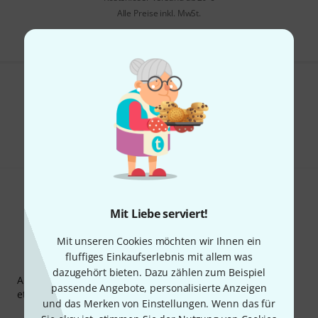
Alle Preise inkl. MwSt.
Gefällt Ihnen, was Sie sehen?
Teilen
Hilfe & Feedback
Mit Liebe serviert!
Mit unseren Cookies möchten wir Ihnen ein
fluffiges Einkaufserlebnis mit allem was
Thomann Newsletter
dazugehört bieten. Dazu zählen zum Beispiel
Abonniere den Thomann Newsletter und gewinne mit
passende Angebote, personalisierte Anzeigen
etwas Glück einen von
50 Gutscheinen
über jeweils
50€
!
und das Merken von Einstellungen. Wenn das für
Inspirierende Beiträge
Deals
Thomann Insights