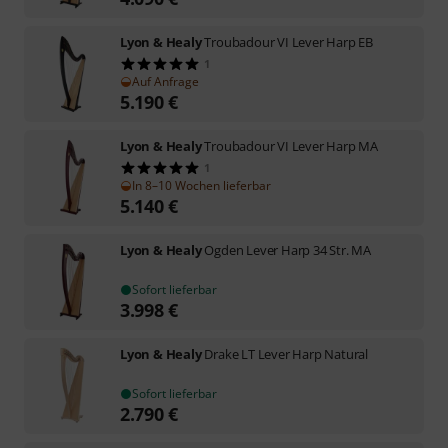
Lyon & Healy
Troubadour VI Lever Harp EB
1
Auf Anfrage
5.190
€
Lyon & Healy
Troubadour VI Lever Harp MA
1
In 8–10 Wochen lieferbar
5.140
€
Lyon & Healy
Ogden Lever Harp 34 Str. MA
Sofort lieferbar
3.998
€
Lyon & Healy
Drake LT Lever Harp Natural
Sofort lieferbar
2.790
€