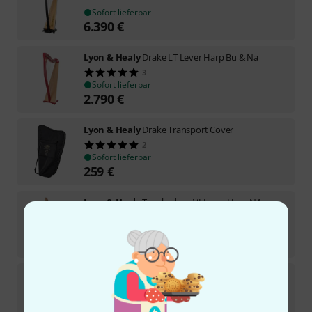
Sofort lieferbar
6.390
€
Lyon & Healy
Drake LT Lever Harp Bu & Na
3
Sofort lieferbar
2.790
€
Lyon & Healy
Drake Transport Cover
2
Sofort lieferbar
259
€
Lyon & Healy
Troubadour VI Lever Harp NA
2
Sofort lieferbar
4.990
€
Lyon & Healy
Ogden Lever Harp 34 Str. NA
Sofort lieferbar