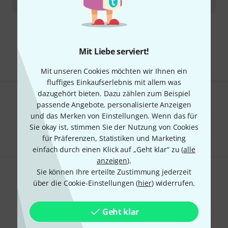
4.090
€
Kostenloser Versand ab 29 €
Alle Preise inkl. MwSt.
Mit Liebe serviert!
Mit unseren Cookies möchten wir Ihnen ein
fluffiges Einkaufserlebnis mit allem was
dazugehört bieten. Dazu zählen zum Beispiel
Gefällt Ihnen, was Sie sehen?
passende Angebote, personalisierte Anzeigen
und das Merken von Einstellungen. Wenn das für
Teilen
Sie okay ist, stimmen Sie der Nutzung von Cookies
Hilfe & Feedback
für Präferenzen, Statistiken und Marketing
einfach durch einen Klick auf „Geht klar“ zu (
alle
anzeigen
).
Sie können Ihre erteilte Zustimmung jederzeit
über die Cookie-Einstellungen (
hier
) widerrufen.
Geht klar
Thomann Newsletter