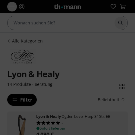
Suche 
Alle Kategorien
Lyon & Healy
Beratung
14
Produkte
·
Filter
Beliebtheit
Lyon & Healy
Ogden Lever Harp 34 Str. EB
2
Sofort lieferbar
4.090
€