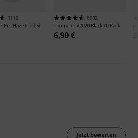
1112
8902
F Pro Haze Fluid 5l
Thomann
V2020 Black 10 Pack
p
6,90 €
3
Jetzt bewerten