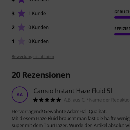
GERUC
3
1 Kunde
2
0 Kunden
EFFIZIE
1
0 Kunden
Bewertungsrichtlinien
20
Rezensionen
Cameo Instant Haze Fluid 5l
AA
A.B. aus C. *Name der Redaktio
Hervorragend! Gewohnte AdamHall Qualität.
Mit diesem Haze Fluid braucht man fast die hälfte wenige
super mit dem TourHazer. Würde den Artikel absolut wi