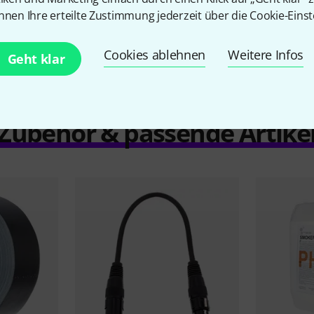
Vergleichen
nnen Ihre erteilte Zustimmung jederzeit über die Cookie-Einst
Cookies ablehnen
Weitere Infos
Geht klar
Zubehör & passende Artike