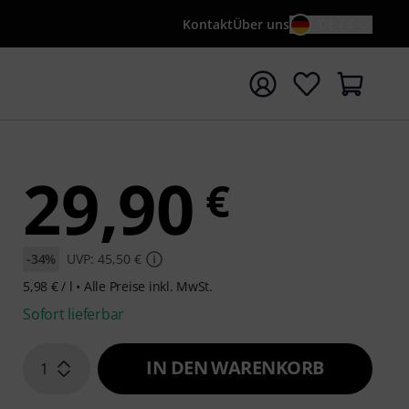
Kontakt
Über uns
DE / €
e mit Suchwort {searchTerm} starten
29,90
€
-34%
UVP: 45,50 €
5,98 € / l •
Alle Preise inkl. MwSt.
Sofort lieferbar
IN DEN WARENKORB
1