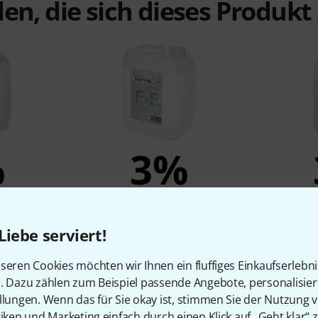
en, die sich dieses Produk
%
3%
N
KAUFTEN
aze Fluid 5l
Stairville Fast Fog Fluid 5l - CO2
Cameo
Liebe serviert!
Effect
29 €
seren Cookies möchten wir Ihnen ein fluffiges Einkaufserlebn
n. Dazu zählen zum Beispiel passende Angebote, personalisie
llungen. Wenn das für Sie okay ist, stimmen Sie der Nutzung 
tiken und Marketing einfach durch einen Klick auf „Geht klar“ z