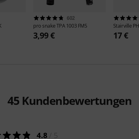
602
K
pro snake
TPA 1003 FM5
Stairville
PH
3,99 €
17 €
45
Kundenbewertungen
4.8
/ 5