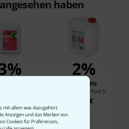
t angesehen haben
3%
2%
KAUFTEN
KAUFTEN
 Fast Fluid 5L
Stairville E-M Fluid 5l
25,90 €
9,90 €
is mit allem was dazugehört
rte Anzeigen und das Merken von
von Cookies für Präferenzen,
u (
alle anzeigen
).