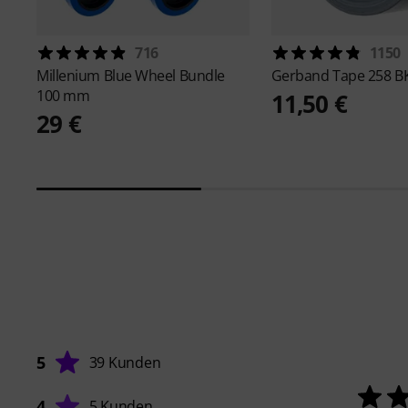
716
1150
Millenium
Blue Wheel Bundle
Gerband
Tape 258 B
100 mm
11,50 €
29 €
5
39 Kunden
4
5 Kunden