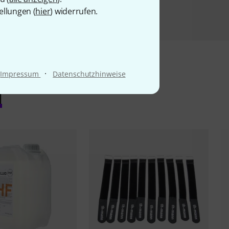
ellungen (
hier
) widerrufen.
·
Impressum
Datenschutzhinweise
l