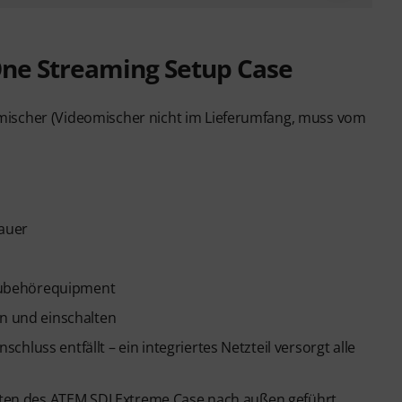
-One Streaming Setup Case
mischer (Videomischer nicht im Lieferumfang, muss vom
auer
Zubehörequipment
en und einschalten
luss entfällt – ein integriertes Netzteil versorgt alle
eiten des ATEM SDI Extreme Case nach außen geführt