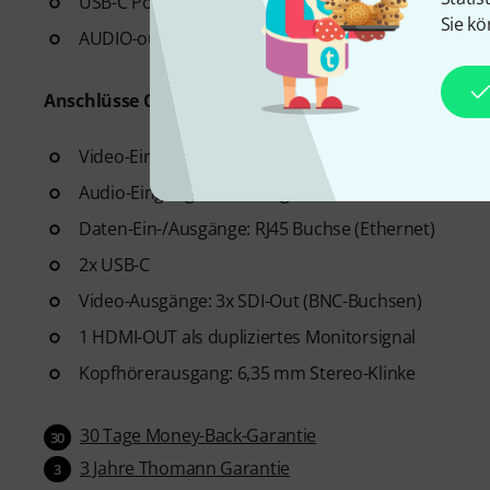
USB-C Power
Sie kö
AUDIO-out
Anschlüsse Case:
Video-Eingänge: 8x SDI (BNC-Buchsen)
Audio-Eingänge: 2x verriegelbare 6,35 mm Stereo-
Daten-Ein-/Ausgänge: RJ45 Buchse (Ethernet)
2x USB-C
Video-Ausgänge: 3x SDI-Out (BNC-Buchsen)
1 HDMI-OUT als dupliziertes Monitorsignal
Kopfhörerausgang: 6,35 mm Stereo-Klinke
30 Tage Money-Back-Garantie
30
3 Jahre Thomann Garantie
3