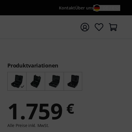
Kontakt
Über uns
DE / €
e mit Suchwort {searchTerm} starten
Produktvariationen
1.759
€
Alle Preise inkl. MwSt.