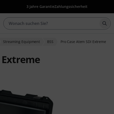
3 Jahre Garantie
Zahlungssicherheit
Such
Streaming Equipment
BSS
Pro Case Atem SDI Extreme
I Extreme
wertungen