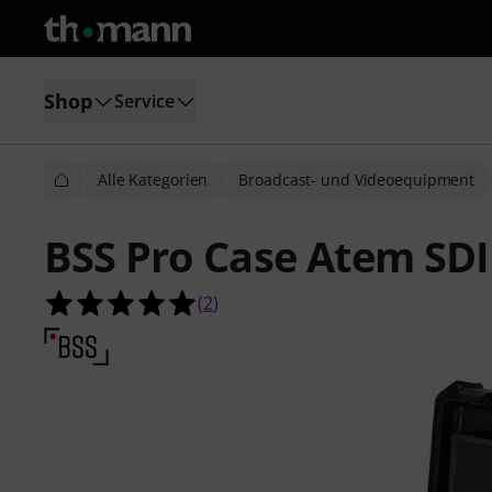
Shop
Service
Alle Kategorien
Broadcast- und Videoequipment
BSS Pro Case Atem SD
5.0 von 5 Sternen aus 2 Kundenbe
(
2
)