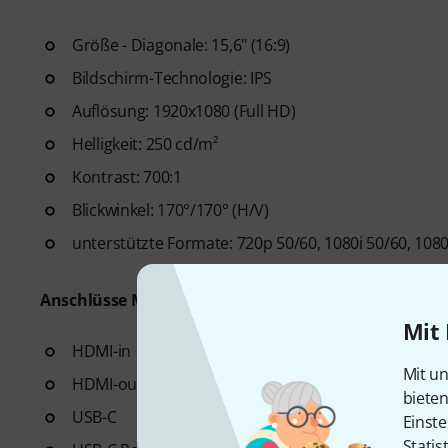
Größe - Diagonale: 15,6" (16:9)
Bildschirm-Technologie: IPS
Auflösung: 1920x1080 (Full HD)
Helligkeit: 250 cd/m²
Kontrast: 700:1
Blickwinkel: 170°/170° (H/V)
unterstützte Formate: 720p 50/60, 1080i 50/60, 108
Anschlüsse Monitor:
Mit 
HDMI-in
Mit un
HDMI-out
biete
USB-C
Einste
Statis