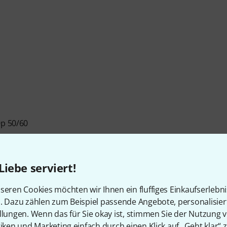
0p 50/60
Liebe serviert!
seren Cookies möchten wir Ihnen ein fluffiges Einkaufserlebn
n. Dazu zählen zum Beispiel passende Angebote, personalisie
llungen. Wenn das für Sie okay ist, stimmen Sie der Nutzung 
tiken und Marketing einfach durch einen Klick auf „Geht klar“ z