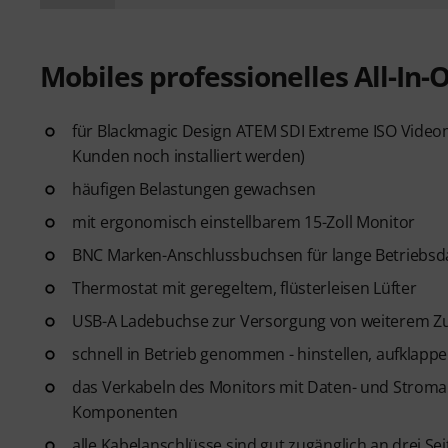
Mobiles professionelles All-In
für Blackmagic Design ATEM SDI Extreme ISO Video
Kunden noch installiert werden)
häufigen Belastungen gewachsen
mit ergonomisch einstellbarem 15-Zoll Monitor
BNC Marken-Anschlussbuchsen für lange Betriebsd
Thermostat mit geregeltem, flüsterleisen Lüfter
USB-A Ladebuchse zur Versorgung von weiterem 
schnell in Betrieb genommen - hinstellen, aufklapp
das Verkabeln des Monitors mit Daten- und Stromansch
Komponenten
alle Kabelanschlüsse sind gut zugänglich an drei S