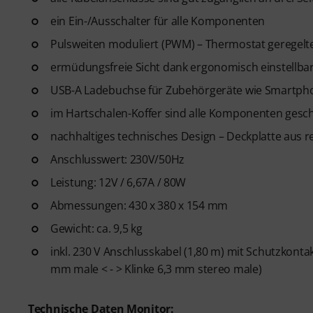
ein Ein-/Ausschalter für alle Komponenten
Pulsweiten moduliert (PWM) – Thermostat geregelte
ermüdungsfreie Sicht dank ergonomisch einstellba
USB-A Ladebuchse für Zubehörgeräte wie Smartpho
im Hartschalen-Koffer sind alle Komponenten gesch
nachhaltiges technisches Design – Deckplatte aus 
Anschlusswert: 230V/50Hz
Leistung: 12V / 6,67A / 80W
Abmessungen: 430 x 380 x 154 mm
Gewicht: ca. 9,5 kg
inkl. 230 V Anschlusskabel (1,80 m) mit Schutzkonta
mm male < - > Klinke 6,3 mm stereo male)
Technische Daten Monitor: