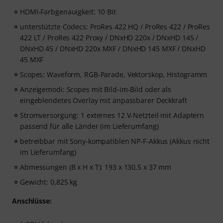
HDMI-Farbgenauigkeit: 10 Bit
unterstützte Codecs: ProRes 422 HQ / ProRes 422 / ProRes
422 LT / ProRes 422 Proxy / DNxHD 220x / DNxHD 145 /
DNxHD 45 / DNxHD 220x MXF / DNxHD 145 MXF / DNxHD
45 MXF
Scopes: Waveform, RGB-Parade, Vektorskop, Histogramm
Anzeigemodi: Scopes mit Bild-im-Bild oder als
eingeblendetes Overlay mit anpassbarer Deckkraft
Stromversorgung: 1 externes 12 V-Netzteil mit Adaptern
passend für alle Länder (im Lieferumfang)
betreibbar mit Sony-kompatiblen NP-F-Akkus (Akkus nicht
im Lieferumfang)
Abmessungen (B x H x T): 193 x 130,5 x 37 mm
Gewicht: 0,825 kg
Anschlüsse: