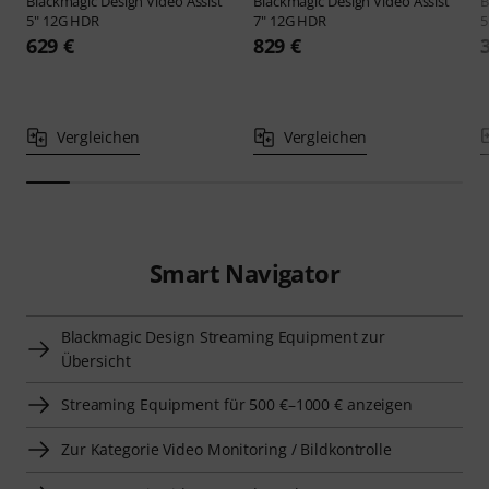
Blackmagic Design
Video Assist
Blackmagic Design
Video Assist
B
5" 12G HDR
7" 12G HDR
5
629 €
829 €
Vergleichen
Vergleichen
Smart Navigator
Blackmagic Design Streaming Equipment zur
Übersicht
Streaming Equipment für 500 €–1000 € anzeigen
Zur Kategorie Video Monitoring / Bildkontrolle