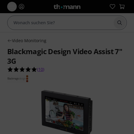
Suche 
Video Monitoring
Blackmagic Design Video Assist 7"
3G
4.9 von 5 Sternen aus 10 Kundenbewertungen
(
10
)