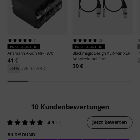
7
29
PASST GARANTIERT
PASST GARANTIERT
Ansmann
A-Son NP-F970
Blackmagic Design
XLR-MiniXLR
P
Adapterkabel 2pcs
41 €
39 €
-34%
UVP: 61,99 €
10
Kundenbewertungen
Jetzt bewerten
4.9
/ 5
BILD/SOUND