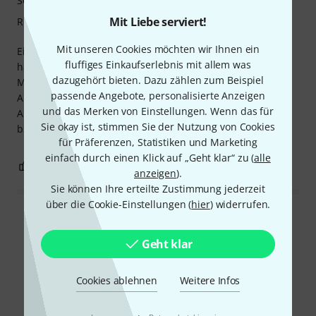
Sound/Qualität
Mit Liebe serviert!
Rechner Auslastung
Mit unseren Cookies möchten wir Ihnen ein
Ein Plugin zur Unterdrückung von Resonanzen, bzw. um
fluffiges Einkaufserlebnis mit allem was
harsche Signale zu unterdrücken???. Wenn Sie gute
dazugehört bieten. Dazu zählen zum Beispiel
Monitore und Erfahrung im Mischen und Bearbeiten von
passende Angebote, personalisierte Anzeigen
Audiomaterial haben kann dieses Plugin hilfreich sein.
und das Merken von Einstellungen. Wenn das für
Allerdings ist dies kein "Wundergerät" das zaubern kann,
Sie okay ist, stimmen Sie der Nutzung von Cookies
bzw. es kann ein vollwertigen Equalizer nicht ersetzen.
für Präferenzen, Statistiken und Marketing
einfach durch einen Klick auf „Geht klar“ zu (
alle
0
0
BEWERTUNG MELDEN
anzeigen
).
Sie können Ihre erteilte Zustimmung jederzeit
über die Cookie-Einstellungen (
hier
) widerrufen.
Alle Bewertungen lesen
Geht klar
Cookies ablehnen
Weitere Infos
Schon gewusst?
·