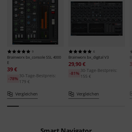
9
6
Brainworx
bx_console SSL 4000
Brainworx
bx_digital V3
B
E
29,90 €
39 €
30-Tage-Bestpreis:
-81%
30-Tage-Bestpreis:
155 €
-78%
179 €
Vergleichen
Vergleichen
Smart Navigator