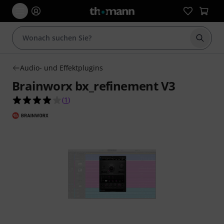
Suche 
Audio- und Effektplugins
Brainworx bx_refinement V3
4.0 von 5 Sternen aus 1 Kundenbewertungen
(
1
)