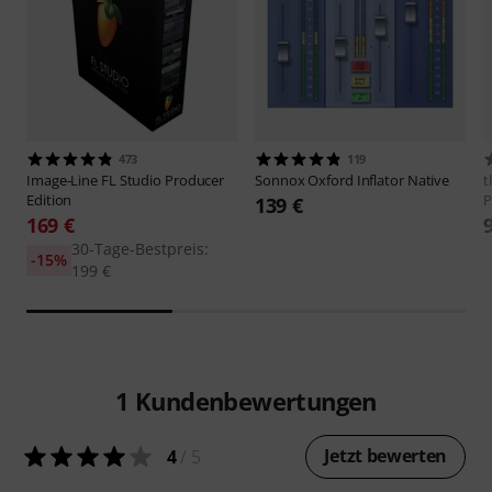
473
119
Image-Line
FL Studio Producer
Sonnox
Oxford Inflator Native
t
Edition
P
139 €
169 €
30-Tage-Bestpreis:
-15%
199 €
1
Kundenbewertungen
Jetzt bewerten
4
/ 5