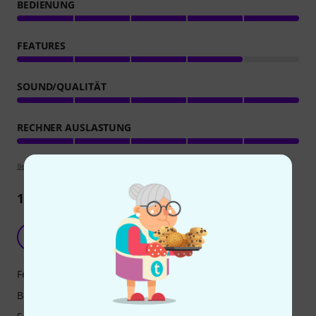
BEDIENUNG
FEATURES
SOUND/QUALITÄT
RECHNER AUSLASTUNG
Bewertungsrichtlinien
1
Rezension
Tatsachen
T
Testit 24.06.2025
Features
Bedienung