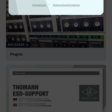
·
Impressum
Datenschutzhinweise
RATGEBER
PlugIns