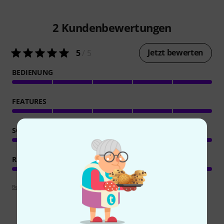
2
Kundenbewertungen
Jetzt bewerten
5
/ 5
BEDIENUNG
FEATURES
SOUND/QUALITÄT
RECHNER AUSLASTUNG
Bewertungsrichtlinien