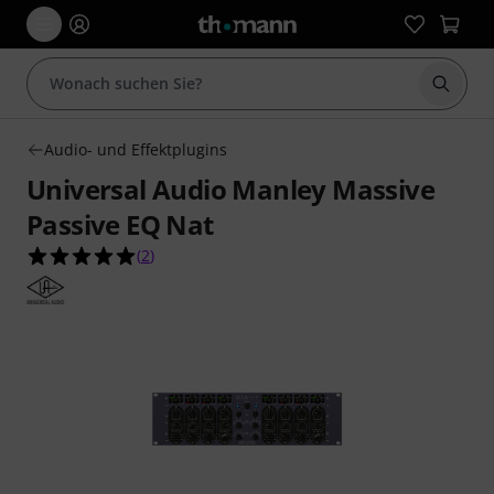
Suche 
Audio- und Effektplugins
Universal Audio Manley Massive
Passive EQ Nat
5.0 von 5 Sternen aus 2 Kundenbewertungen
(
2
)