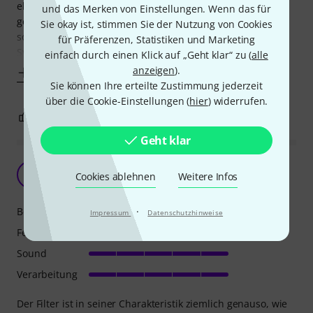
eben jedem gefallen. Als Bobby damals 1964 seinen Filter
und das Merken von Einstellungen. Wenn das für
gebaut hatte, da war dieser nicht auf Schönheit getrimmt,
Sie okay ist, stimmen Sie der Nutzung von Cookies
sondern er sollte einfach mal filtern. Der Charakter eines
für Präferenzen, Statistiken und Marketing
System 55 hat
einfach durch einen Klick auf „Geht klar“ zu (
alle
anzeigen
).
Mehr anzeigen
Sie können Ihre erteilte Zustimmung jederzeit
über die Cookie-Einstellungen (
hier
) widerrufen.
5
1
BEWERTUNG MELDEN
Geht klar
Wie erwartet und erhofft
E
Cookies ablehnen
Weitere Infos
EduardS 17.07.2020
·
Bedienung
Impressum
Datenschutzhinweise
Features
Sound
Verarbeitung
Der Filter ist in seiner Charakteristik ziemlich genauso, wie