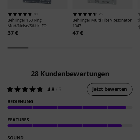
80
25
Behringer
150 Ring
Behringer
Multi Filter/Resonator
t
Mod/Noise/S&H/LFO
1047
37 €
47 €
28
Kundenbewertungen
Jetzt bewerten
4.8
/ 5
BEDIENUNG
FEATURES
SOUND