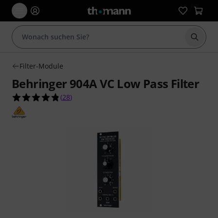
Suche 
Filter-Module
Behringer 904A VC Low Pass Filter
4.8 von 5 Sternen aus 28 Kundenbewertungen
(
28
)