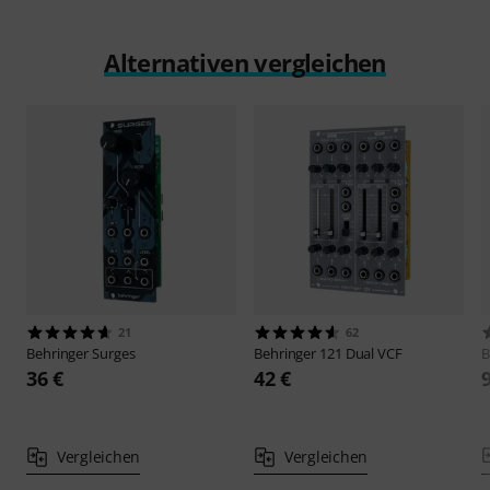
Alternativen vergleichen
21
62
Behringer
Surges
Behringer
121 Dual VCF
B
36 €
42 €
Vergleichen
Vergleichen