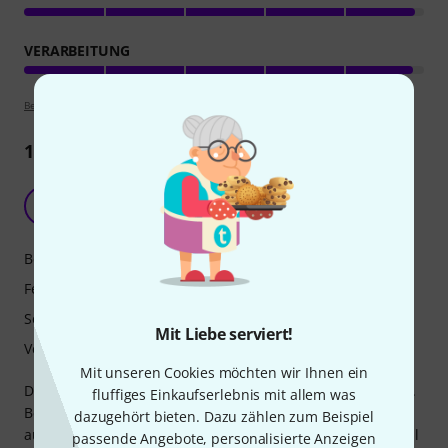
VERARBEITUNG
Bewertungsrichtlinien
16
Rezensionen
Top Filter
M
Marco99 06.07.2020
Bedienung
Features
Sound
Mit Liebe serviert!
Verarbeitung
Mit unseren Cookies möchten wir Ihnen ein
Dieser Filter ist kein Schönfilter, er klingt eben authentisch.
fluffiges Einkaufserlebnis mit allem was
Behringers Roland 100 Filter dagegen ist ein Schönfilter,
dazugehört bieten. Dazu zählen zum Beispiel
auch er klingt authentisch aber eben einfach schön - er will
passende Angebote, personalisierte Anzeigen