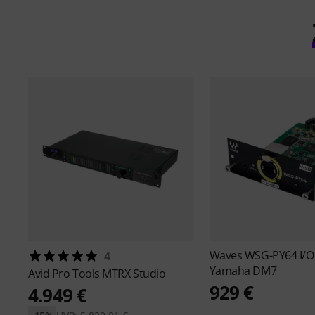
Waves
WSG-PY64 I/O 
4
Yamaha DM7
Avid
Pro Tools MTRX Studio
929 €
4.949 €