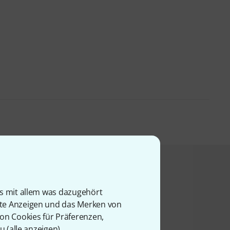
t angesehen haben
is mit allem was dazugehört
rte Anzeigen und das Merken von
von Cookies für Präferenzen,
u (
alle anzeigen
).