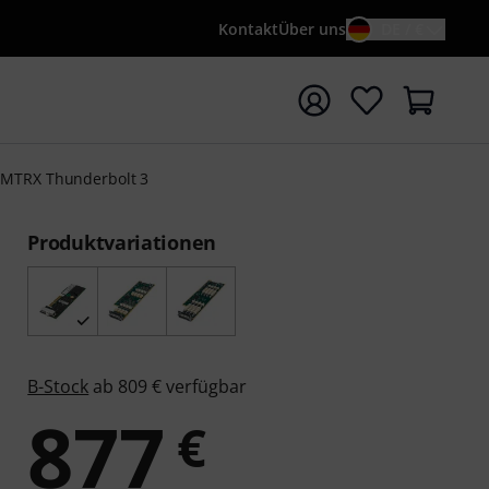
Kontakt
Über uns
DE / €
e mit Suchwort {searchTerm} starten
s MTRX Thunderbolt 3
Produktvariationen
B-Stock
ab 809 € verfügbar
877
€