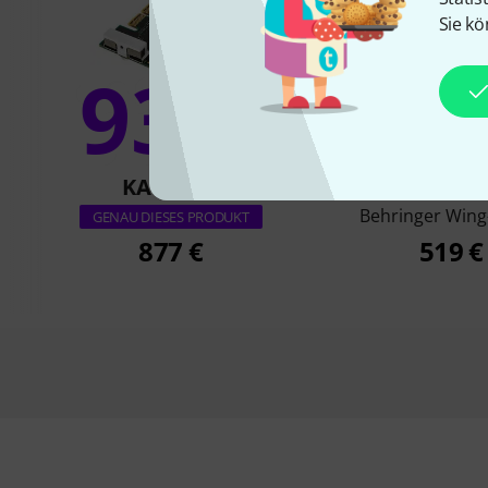
Sie kö
93%
2
KAUFTEN
KAUFTE
Behringer Wing
GENAU DIESES PRODUKT
877 €
519 €