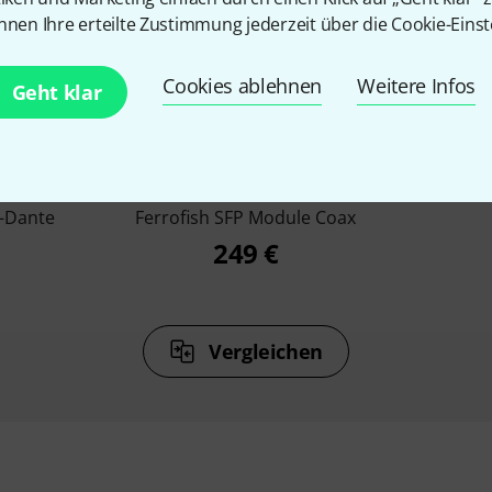
nnen Ihre erteilte Zustimmung jederzeit über die Cookie-Einst
Cookies ablehnen
Weitere Infos
Geht klar
%
1%
N
KAUFTEN
-Dante
Ferrofish SFP Module Coax
249 €
Vergleichen