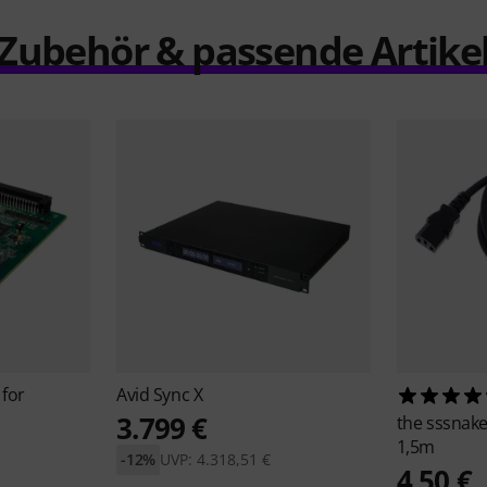
Zubehör & passende Artike
for
Avid
Sync X
3.799 €
the sssnak
1,5m
-12%
UVP: 4.318,51 €
4,50 €