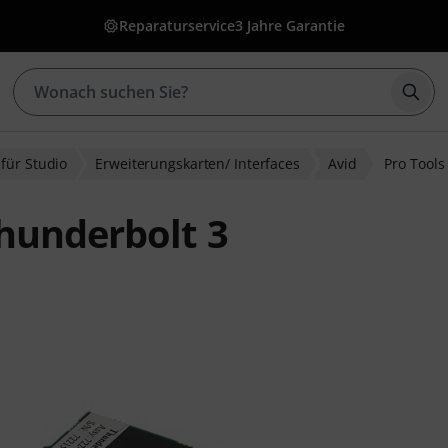
Reparaturservice
3 Jahre Garantie
Such
für Studio
Erweiterungskarten/ Interfaces
Avid
Pro Tool
hunderbolt 3
wertungen