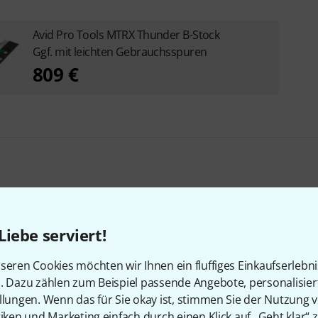
Avid Pro Tools MTRX Thunder B-Stock
Ggf. mit leichten Gebrauchsspuren
809 €
Liebe serviert!
en, die sich dieses Produk
seren Cookies möchten wir Ihnen ein fluffiges Einkaufserlebn
n. Dazu zählen zum Beispiel passende Angebote, personalisie
llungen. Wenn das für Sie okay ist, stimmen Sie der Nutzung 
tiken und Marketing einfach durch einen Klick auf „Geht klar“ z