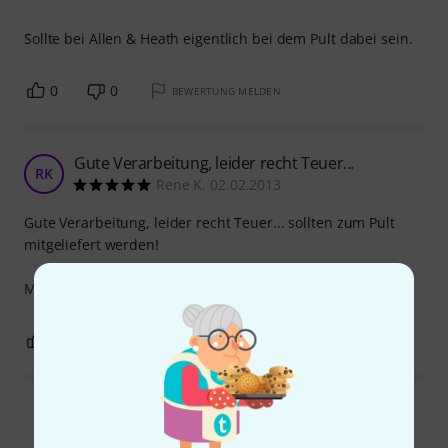
Sollte bei Allen & Heath eigentlich bei dem Pult dabei sein.
0
0
BEWERTUNG MELDEN
Gute Verarbeitung, leider recht Teuer...
RK
Rene K. 02.02.2013
Gute Verarbeitung, leider recht Teuer... sollten zum Pult
mitgeliefert werden!
Mfg René
0
0
BEWERTUNG MELDEN
Alle Bewertungen lesen