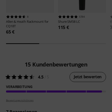
8
5784
Allen & Heath
Rackmount for
Shure
SM58 LC
t
CQ18T
115 €
65 €
15
Kundenbewertungen
Jetzt bewerten
4.5
/ 5
VERARBEITUNG
Bewertungsrichtlinien
7
Rezensionen