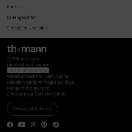
Kontakt
Ladengeschäft
Service im Überblick
AGB
/
Impressum
Datenschutzhinweise
Cookie-Einstellungen
Widerrufsrecht für Verbraucher
Bestellvorgang/Vertragsabschluss
Mängelhaftungsrecht
Erklärung zur Barrierefreiheit
Vertrag widerrufen