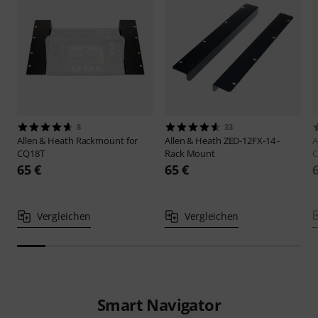
8
33
Allen & Heath
Rackmount for
Allen & Heath
ZED-12FX-14 -
A
CQ18T
Rack Mount
C
65 €
65 €
Vergleichen
Vergleichen
Smart Navigator