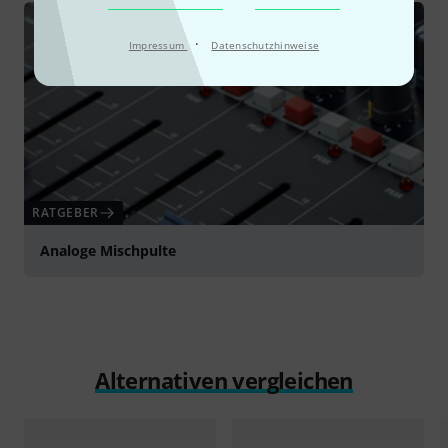
·
Impressum
Datenschutzhinweise
RATGEBER
Analoge Mischpulte
Alternativen vergleichen