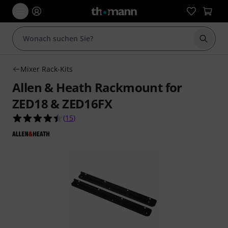
Suche 
Mixer Rack-Kits
Allen & Heath Rackmount for
ZED18 & ZED16FX
4.5 von 5 Sternen aus 15 Kundenbewertungen
(
15
)