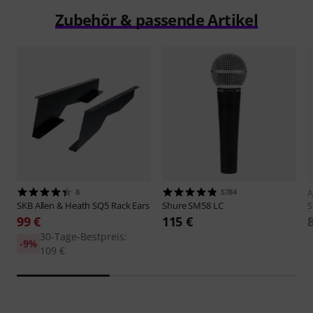
Zubehör & passende Artikel
8
5784
A
SKB
Allen & Heath SQ5 Rack Ears
Shure
SM58 LC
S
99 €
115 €
30-Tage-Bestpreis:
-9%
109 €