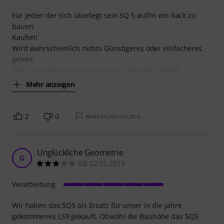
Für jeden der sich überlegt sein SQ 5 auf/in ein Rack zu
bauen:
Kaufen!
Wird wahrscheinlich nichts Günstigeres oder einfacheres
geben.
Klar ist es ein bisschen teuer für n bisschen Metall,
Mehr anzeigen
2
0
BEWERTUNG MELDEN
Unglückliche Geometrie
G
GB 02.03.2019
Verarbeitung
Wir haben das SQ5 als Ersatz für unser in die Jahre
gekommenes LS9 gekauft. Obwohl die Bauhöhe das SQ5