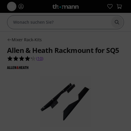
Suche 
Mixer Rack-Kits
Allen & Heath Rackmount for SQ5
4.2 von 5 Sternen aus 10 Kundenbewertungen
(
10
)