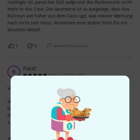
niedriger ist, passt das SQ5 aufgrund des Rackmounts nicht
mehr in das Case. Die Geometrie ist so ausgelegt, dass das
Pult nun viel höher aus dem Cass ragt, was meiner Meinung
nach nicht sein muss. Ansonsten eine stolzer Preis für ein
bisschen Metall.
1
0
BEWERTUNG MELDEN
Passt!
B
Bobou 23.04.2023
Verarbeitung
Viel kann man nicht sagen, außer dass es perfekt gepasst
hat. Die Höhe des Rack Deckels und die Einbautiefe sollte
man beachten aber dann kann man das Pult wunderbar
z.B. in ein Winkelrack einbauen.
0
0
BEWERTUNG MELDEN