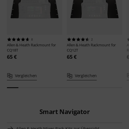
8
2
Allen & Heath
Rackmount for
Allen & Heath
Rackmount for
A
CQ18T
CQ12T
R
65 €
65 €
Vergleichen
Vergleichen
Smart Navigator
Allen & Heath Mixer Rack-Kits zur Übersicht