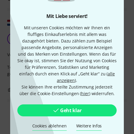
Mit Liebe serviert!
Original zeigen
Mit unseren Cookies möchten wir Ihnen ein
fluffiges Einkaufserlebnis mit allem was
Dauer
R
dazugehört bieten. Dazu zählen zum Beispiel
Ronennieshow 03.04.2020
passende Angebote, personalisierte Anzeigen
und das Merken von Einstellungen. Wenn das für
Verarbeitung
Sie okay ist, stimmen Sie der Nutzung von Cookies
Teuer, aber es passt perfekt. Hätte es nur die Hälfte
für Präferenzen, Statistiken und Marketing
gekostet, hätte es 5 Sterne verdient.
einfach durch einen Klick auf „Geht klar“ zu (
alle
anzeigen
).
Sie können Ihre erteilte Zustimmung jederzeit
2
0
BEWERTUNG MELDEN
über die Cookie-Einstellungen (
hier
) widerrufen.
Geht klar
Alle Bewertungen lesen
Cookies ablehnen
Weitere Infos