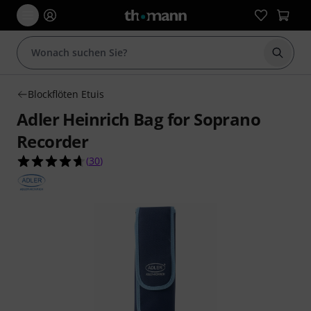
Suche 
Blockflöten Etuis
Adler Heinrich Bag for Soprano
Recorder
4.7 von 5 Sternen aus 30 Kundenbewertungen
(
30
)