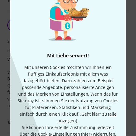
ordentliche Tasche für kleines Geld
DO
Dirk O. 18.10.2009
Stabilität
Handling
Mit Liebe serviert!
Verarbeitung
Mit unseren Cookies möchten wir Ihnen ein
Viel braucht man nicht zu sagen - entgegen der
fluffiges Einkaufserlebnis mit allem was
Befürchtung, für kleines Geld auch nur eine "einfache"
dazugehört bieten. Dazu zählen zum Beispiel
Qualität zu bekommen, zeigt sich die Tasche als sehr
passende Angebote, personalisierte Anzeigen
funktionell, gut gepolstert und auch gut und sauber
und das Merken von Einstellungen. Wenn das für
verarbeitet. Insgesamt eine runde Sache die positiv
Sie okay ist, stimmen Sie der Nutzung von Cookies
überraschen konnte!
für Präferenzen, Statistiken und Marketing
einfach durch einen Klick auf „Geht klar“ zu (
alle
anzeigen
).
0
0
BEWERTUNG MELDEN
Sie können Ihre erteilte Zustimmung jederzeit
über die Cookie-Einstellungen (
hier
) widerrufen.