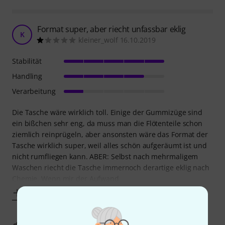
Format super, aber riecht unfassbar eklig
K
kleiner_wolf 16.10.2019
Stabilität
Handling
Verarbeitung
Die Tasche wäre wirklich toll. Einige der Gummizüge sind
ein bißchen sehr eng, da muss man die Flötenteile schon
ziemlich reinprügeln, aber ansonsten wäre das Format der
Tasche wirklich super, weil alles schön aufgeräumt ist und
nicht rumfliegen kann. ABER: Selbst nach mehrmaligem
Waschen riecht die Tasche immernoch derartige eklig nach
Chemie. Wenn mir der Aufwand
Mehr anzeigen
0
0
BEWERTUNG MELDEN