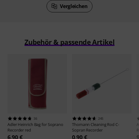
Vergleichen
Zubehör & passende Artikel
36
245
Adler Heinrich
Bag for Soprano
Thomann
Cleaning Rod C-
A
Recorder red
Sopran Recorder
R
6,90 €
0,90 €