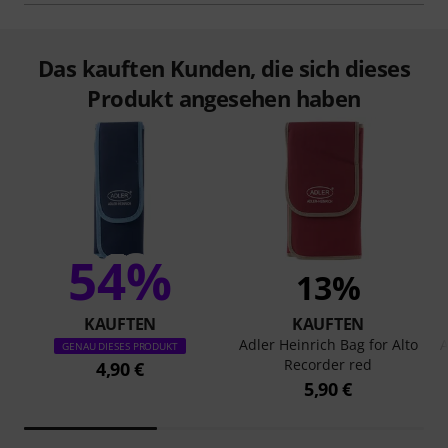
Das kauften Kunden, die sich dieses
Produkt angesehen haben
54%
13%
KAUFTEN
KAUFTEN
Adler Heinrich Bag for Alto
A
GENAU DIESES PRODUKT
Recorder red
4,90 €
5,90 €