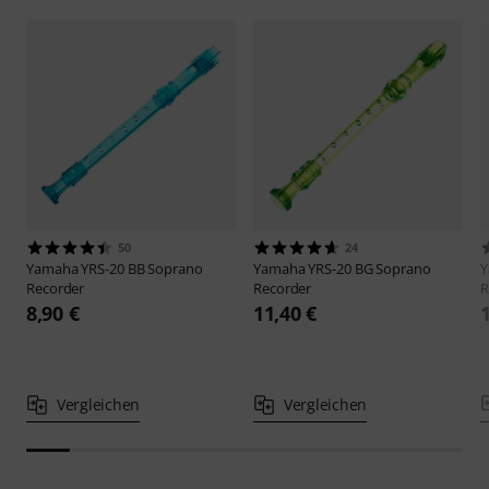
50
24
Yamaha
YRS-20 BB Soprano
Yamaha
YRS-20 BG Soprano
Recorder
Recorder
R
8,90 €
11,40 €
Vergleichen
Vergleichen