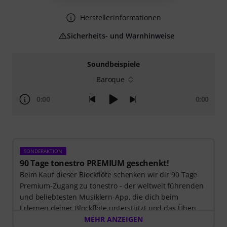
Herstellerinformationen
Sicherheits- und Warnhinweise
Soundbeispiele
Baroque
0:00
0:00
SONDERAKTION
90 Tage tonestro PREMIUM geschenkt!
Beim Kauf dieser Blockflöte schenken wir dir 90 Tage
Premium-Zugang zu tonestro - der weltweit führenden
und beliebtesten Musiklern-App, die dich beim
Erlernen deiner Blockflöte unterstützt und das Üben
zum Vergnügen wird. Entdecke die Welt der Musik mit
MEHR ANZEIGEN