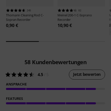
245
82
Thomann
Cleaning Rod C-
Meinel
200-1 C-Soprano
Sopran Recorder
Recorder
R
0,90 €
10,90 €
58
Kundenbewertungen
Jetzt bewerten
4.5
/ 5
ANSPRACHE
FEATURES