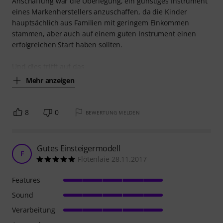
Anschaffung war die Überlegung, ein günstiges Instrument
eines Markenherstellers anzuschaffen, da die Kinder
hauptsächlich aus Familien mit geringem Einkommen
stammen, aber auch auf einem guten Instrument einen
erfolgreichen Start haben sollten.
Und dies trifft auf das
Mehr anzeigen
8
0
BEWERTUNG MELDEN
Gutes Einsteigermodell
F
Flötenlaie 28.11.2017
Features
Sound
Verarbeitung