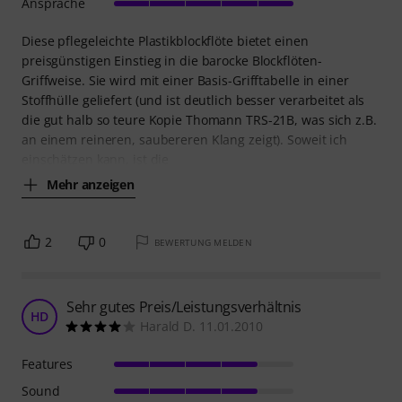
Ansprache
Diese pflegeleichte Plastikblockflöte bietet einen
preisgünstigen Einstieg in die barocke Blockflöten-
Griffweise. Sie wird mit einer Basis-Grifftabelle in einer
Stoffhülle geliefert (und ist deutlich besser verarbeitet als
die gut halb so teure Kopie Thomann TRS-21B, was sich z.B.
an einem reineren, saubereren Klang zeigt). Soweit ich
einschätzen kann, ist die
Mehr anzeigen
2
0
BEWERTUNG MELDEN
Sehr gutes Preis/Leistungsverhältnis
HD
Harald D. 11.01.2010
Features
Sound