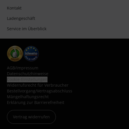
Kontakt
Ladengeschäft
Service im Überblick
AGB
/
Impressum
Datenschutzhinweise
Cookie-Einstellungen
Widerrufsrecht für Verbraucher
Bestellvorgang/Vertragsabschluss
Mängelhaftungsrecht
Erklärung zur Barrierefreiheit
Vertrag widerrufen