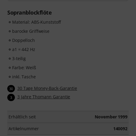
60 interaktiven Schritt-für-Schritt-Lektionen
, über
400
Songs mit hochwertiger Begleitmusik
, und mehr als
Sopranblockflöte
270 zielgerichteten Übungen
.
Das interaktive Live-Feedback von tonestro hört dir
Material: ABS-Kunststoff
beim Spielen zu, analysiert jeden gespielten Ton und
barocke Griffweise
gibt dir unmittelbar Rückmeldung zur Tonhöhe und
Doppelloch
Rhythmus. Ergreife jetzt die Chance, deiner
Blockflötenfähigkeiten flexibel, effektiv und mit Freude
a1 = 442 Hz
zu entwickeln – zu jeder Zeit, an jedem Ort. Keine
3-teilig
automatische Verlängerung!
Farbe: Weiß
inkl. Tasche
30 Tage Money-Back-Garantie
30
3 Jahre Thomann Garantie
3
Erhältlich seit
November 1999
Artikelnummer
140092