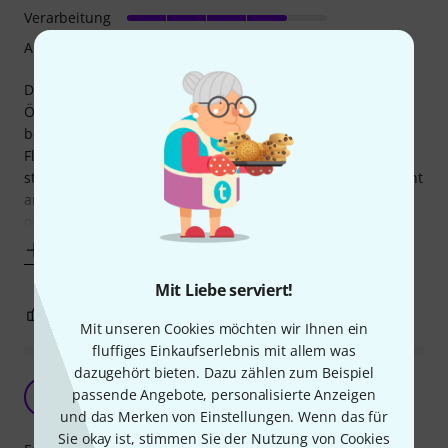
Verarbeitung
Ansprache
Diese Flöte ist ideal für Einsteiger geeignet. Da die
Öffnungen im Mundstück etwas größer gehalten sind, wie
bei der etwas teueren Fortgeschrittenen-Yamaha Sopran-
Flöte ist keine fortgeschrittene Technik nötig. Auch beim
starken Hineinblasen in das Mundstück, ist diese Flöte nicht
anfällig für das Verstopfen des Mundstücks, so dass kein
ordentlicher Ton mehr kommt.
Mehr anzeigen
Mit Liebe serviert!
4
0
BEWERTUNG MELDEN
Mit unseren Cookies möchten wir Ihnen ein
fluffiges Einkaufserlebnis mit allem was
dazugehört bieten. Dazu zählen zum Beispiel
Für den Preis erstaunlich gut!
passende Angebote, personalisierte Anzeigen
MT
Miss Trombone 14.10.2009
und das Merken von Einstellungen. Wenn das für
Sie okay ist, stimmen Sie der Nutzung von Cookies