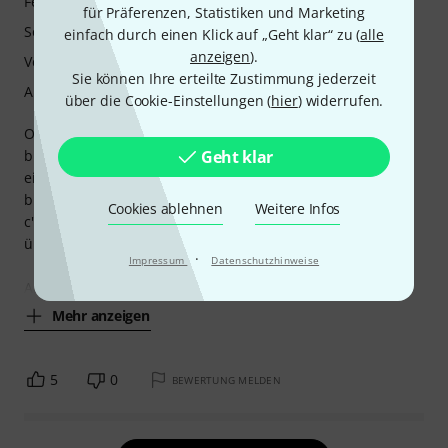
Features
für Präferenzen, Statistiken und Marketing
Sound
einfach durch einen Klick auf „Geht klar“ zu (
alle
anzeigen
).
Verarbeitung
Sie können Ihre erteilte Zustimmung jederzeit
Ansprache
über die Cookie-Einstellungen (
hier
) widerrufen.
Obwohl ich im Grunde kein Fan von Kunststoff-Blockflöten
Geht klar
bin, habe ich dieses Modell für eine Schülerin gekauft, die
ein bezahlbares Instrument mit drehbarem Fußteil
brauchte, weil sie mit ihren kleinen Händen den Grundton
Cookies ablehnen
Weitere Infos
c" sonst nicht greifen könnte. Klang und Ansprache
überraschen mich positiv.
·
Impressum
Datenschutzhinweise
Auch eine andere Befürchtung ist nicht eingetreten: Die
Mehr anzeigen
5
0
BEWERTUNG MELDEN