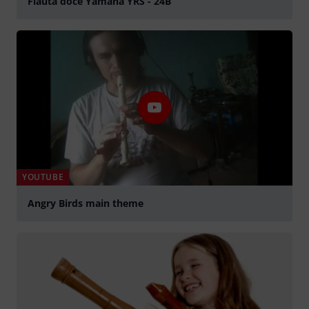
Flauta doce Yamaha YRS - 24B
abspielen
YOUTUBE
Angry Birds main theme
abspielen