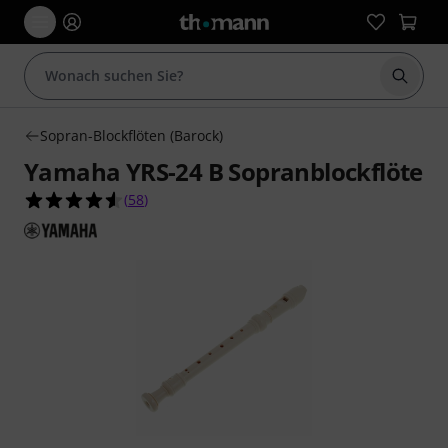
Suche 
Sopran-Blockflöten (Barock)
Yamaha YRS-24 B Sopranblockflöte
4.5 von 5 Sternen aus 58 Kundenbewertungen
(
58
)