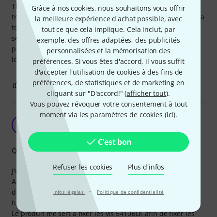
The nuts do what they are supposed to do. But I find them
Grâce à nos cookies, nous souhaitons vous offrir
tricky to put or take out of the Adam Hall rack. I often need a
la meilleure expérience d'achat possible, avec
tool to help squeeze them together to get them out. They
tout ce que cela implique. Cela inclut, par
seem more rigid than the Rittal Nuts, which I can easily
exemple, des offres adaptées, des publicités
pinch with my finger nails. But maybe the Adam Hall last
personnalisées et la mémorisation des
longer.
préférences. Si vous êtes d'accord, il vous suffit
d'accepter l'utilisation de cookies à des fins de
préférences, de statistiques et de marketing en
0
1
SIGNALER L'ÉVALUATION
cliquant sur "D'accord!" (
afficher tout
).
Vous pouvez révoquer votre consentement à tout
moment via les paramètres de cookies (
ici
).
Très bons
P
Pumpupzevolume 24.01.2019
C'est bon
Qualité de fabrication
Refuser les cookies
Plus d´infos
J'utilise ces écrous avec d'autres produits de la gamme
Adam Hall dans un meuble d'un célèbre fabricant suédois
·
détourné par mes soins grace aux gentils hackers et leurs
Infos légales
Politique de confidentialité
tutoriels.
Le produit me sert à fixer les vis 5410BLK afin de fixer les