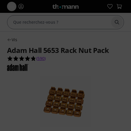
Démarr
Vis
Adam Hall 5653 Rack Nut Pack
4.8 étoiles sur 5 d'après 590 évaluations clients
(
590
)