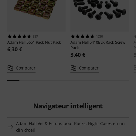
397
1730
Adam Hall
5651 Rack Nut Pack
Adam Hall
5410BLK Rack Screw
A
Pack
P
6,30 €
3,40 €
Comparer
Comparer
Navigateur intelligent
Adam Hall Vis & Ecrous pour Racks, Flight Cases en un
clin d'oeil