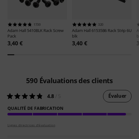
1730
320
Adam Hall
5410BLK Rack Screw
Adam Hall
61535B6 Rack Strip 6U
A
Pack
blk
b
3,40 €
3,40 €
590
Évaluations des clients
Évaluer
4.8
/ 5
QUALITÉ DE FABRICATION
Lignes directrices d'évaluation