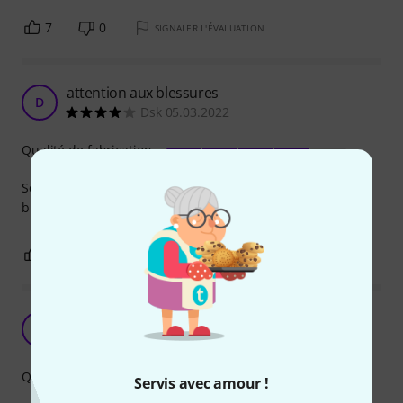
7
0
SIGNALER L'ÉVALUATION
attention aux blessures
D
Dsk 05.03.2022
Qualité de fabrication
Se servir d'une pince pour les insérer, sinon risque de
blessure, attention à vos mimines!
3
0
SIGNALER L'ÉVALUATION
A bit stiff
K
Knolles 28.04.2021
Qualité de fabrication
Servis avec amour !