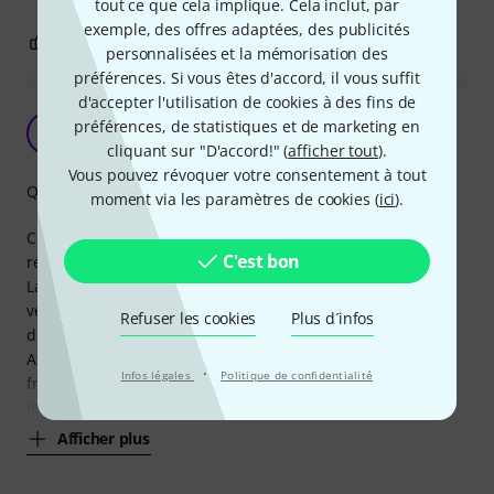
tout ce que cela implique. Cela inclut, par
exemple, des offres adaptées, des publicités
0
0
SIGNALER L'ÉVALUATION
personnalisées et la mémorisation des
préférences. Si vous êtes d'accord, il vous suffit
d'accepter l'utilisation de cookies à des fins de
Excellent bloc multiprises
préférences, de statistiques et de marketing en
O
Olive63 02.08.2021
cliquant sur "D'accord!" (
afficher tout
).
Vous pouvez révoquer votre consentement à tout
Qualité de fabrication
moment via les paramètres de cookies (
ici
).
Ce bloc multiprises est bien conçu avec ses équerres
C'est bon
réversibles.
La dimension du cable (2 mètres) est suffisante et le
verrouillage des prises est de bonne facture. Son système
Refuser les cookies
Plus d´infos
de fixation est pratique.
Attention toutefois à la compatibilité des prises mâle
·
Infos légales
Politique de confidentialité
françaises qui ne présentes q'un trou pour la terre et non
les 2 languettes métalliques en haut et en
Afficher plus