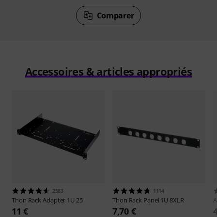
Comparer
Accessoires & articles appropriés
2583
1114
Thon
Rack Adapter 1U 25
Thon
Rack Panel 1U 8XLR
A
11 €
7,70 €