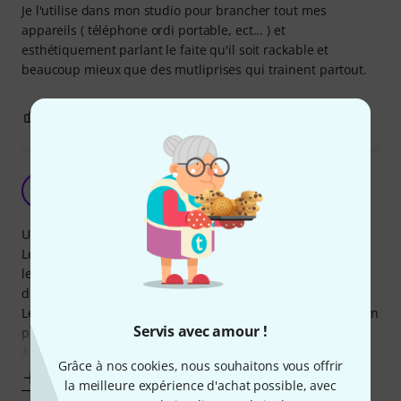
Je l'utilise dans mon studio pour brancher tout mes
appareils ( téléphone ordi portable, ect... ) et
esthétiquement parlant le faite qu'il soit rackable et
beaucoup mieux que des mutliprises qui trainent partout.
0
0
SIGNALER L'ÉVALUATION
Très pratique
SF
Suicidal Fish 09.03.2021
Utilisé dans un rack pour alimenter les périphériques.
Le câble d'alim est suffisamment long pour pouvoir placer
le rack à distance des prises murales sans avoir besoin
d'une rallonge.
Le fait de pouvoir choisir le sens d'intégration sur le rack (en
Servis avec amour !
pivotant les attaches de chaque côté) est un gros plus !
Aussi le format de prise allemande (sans le
Grâce à nos cookies, nous souhaitons vous offrir
Afficher plus
la meilleure expérience d'achat possible, avec