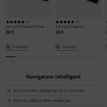
88
920
the t.racks
Power 8 S Rotate
the t.racks
Power 8 S
t
28 €
28 €
Comparer
Comparer
Navigateur intelligent
the t.racks Blocs Multiprises en un clin d'oeil
Aller à la catégorie Blocs Multiprises