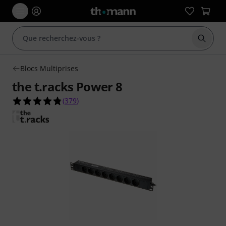
Démarr
Blocs Multiprises
the t.racks Power 8
4.8 étoiles sur 5 d'après 379 évaluations clients
(
379
)