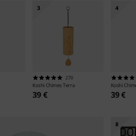
3
4
270
Koshi
Chimes Terra
Koshi
Chime
39 €
39 €
8