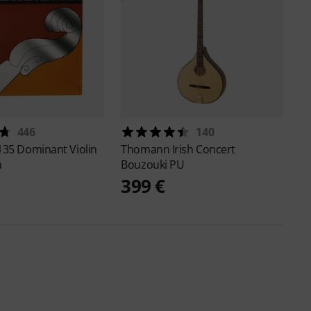
446
140
135 Dominant Violin
Thomann
Irish Concert
m
Bouzouki PU
399 €