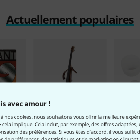
Actuellement populaires
is avec amour !
à nos cookies, nous souhaitons vous offrir la meilleure expér
16
 cela implique. Cela inclut, par exemple, des offres adaptées, 
ant Violin
Yamaha
SLB 300 Silent Bass
Thomann
C
sation des préférences. Si vous êtes d'accord, il vous suffit d'
432Hz 6-12
3 799 €
ns de préférences, de statistiques et de marketing en cliquant 