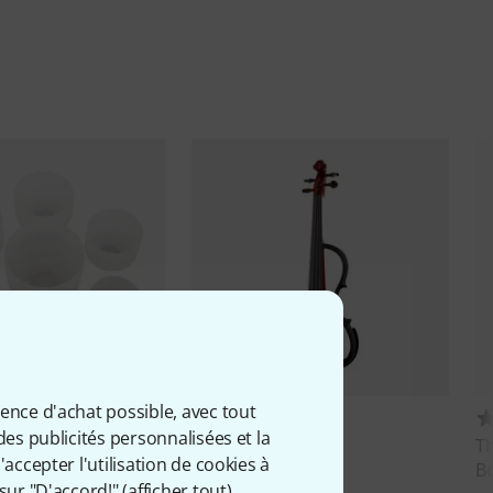
ience d'achat possible, avec tout
21
24
des publicités personnalisées et la
rystal Bowl CF Set
Yamaha
SV-250
T
accepter l'utilisation de cookies à
B
1 866 €
sur "D'accord!" (
afficher tout
).