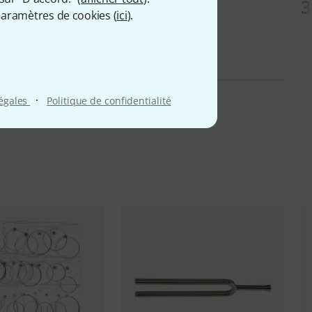
3
aramètres de cookies (
ici
).
·
légales
Politique de confidentialité