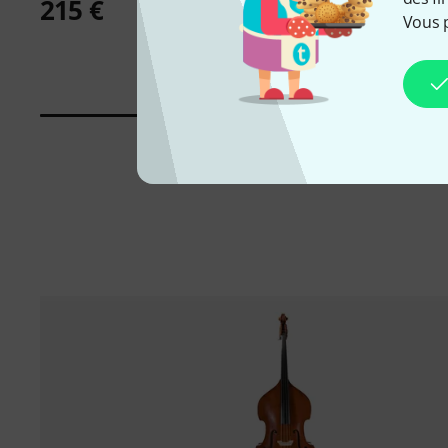
215 €
52 €
Vous 