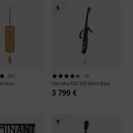
5
294
16
s Aria
Yamaha
SLB 300 Silent Bass
3 799 €
9