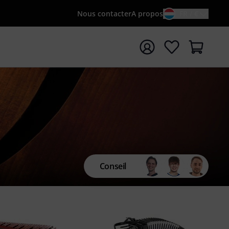
Nous contacter
A propos
FR / €
rrer la recherche avec le terme de recherche {searchTerm
Conseil