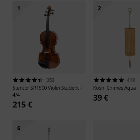
1
2
353
419
Stentor
SR1500 Violin Student II
Koshi
Chimes Aqua
4/4
39 €
215 €
6