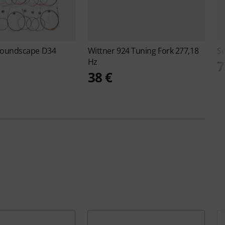
oundscape D34
Wittner
924 Tuning Fork 277,18
S
Hz
7
38 €