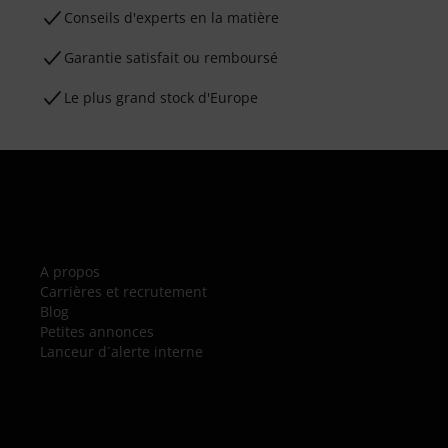
Conseils d'experts en la matière
Garantie satisfait ou remboursé
Le plus grand stock d'Europe
A propos
Carrières et recrutement
Blog
Petites annonces
Lanceur d´alerte interne