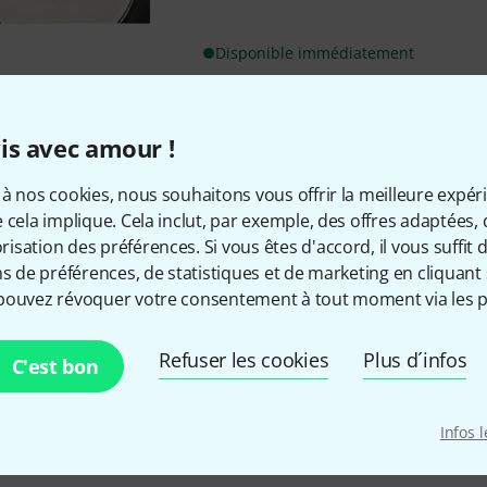
Disponible immédiatement
Envoi gratuit à partir de 6
is avec amour !
Les prix sont indiqués avec TVA
à nos cookies, nous souhaitons vous offrir la meilleure expér
 cela implique. Cela inclut, par exemple, des offres adaptées, 
sation des préférences. Si vous êtes d'accord, il vous suffit d'
ns de préférences, de statistiques et de marketing en cliquant 
pouvez révoquer votre consentement à tout moment via les p
Aimez-vous ce que vous voyez ?
Refuser les cookies
Plus d´infos
C'est bon
Partager
Aide et commentaires
Infos 