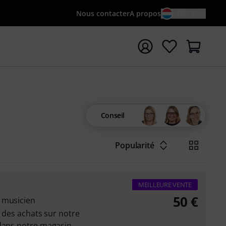
Nous contacter
A propos
FR / €
rrer la recherche avec le terme de recherche {searchTerm
Conseil
Popularité
MEILLEURE VENTE
50
€
 musicien
r des achats sur notre
 dans notre magasin