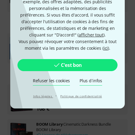
exemple, des offres adaptées, des publicités
291 €
personnalisées et la mémorisation des
préférences. Si vous êtes d'accord, il vous suffit
d'accepter l'utilisation de cookies à des fins de
Bitwig
préférences, de statistiques et de marketing en
cliquant sur "D'accord!" (
afficher tout
).
Bitwig
Studio Essentials Upgrade Plan
Vous pouvez révoquer votre consentement à tout
Updates & Upgrades
moment via les paramètres de cookies (
ici
).
Licence de téléchargement
38 €
C'est bon
BOOM Library
Refuser les cookies
Plus d´infos
BOOM Library
NEON: Sci-Fi Elements
BOOM Library
·
Infos légales
Politique de confidentialité
Licence de téléchargement
108 €
BOOM Library
Cinematic Darkness Bundle
BOOM Library
Licence de téléchargement