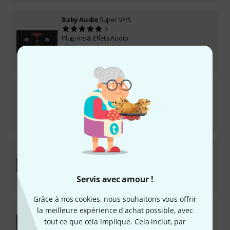
Baby Audio
Super VHS
3
Plug-Ins & Effets Audio
Licence de téléchargement
28 €
Baby Audio
IHNY-2
Plug-Ins & Effets Audio
Licence de téléchargement
38 €
Baby Audio
Comeback Kid
Plug-Ins & Effets Audio
Licence de téléchargement
Servis avec amour !
28 €
Grâce à nos cookies, nous souhaitons vous offrir
Baby Audio
Complete Bundle
la meilleure expérience d'achat possible, avec
Plug-Ins & Effets Audio
tout ce que cela implique. Cela inclut, par
Licence de téléchargement