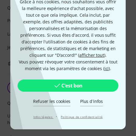
Grâce à nos cookies, nous souhaitons vous offrir
Qualité de fabrication
la meilleure expérience d'achat possible, avec
tout ce que cela implique. Cela inclut, par
Prise HDMI de très bonne fabrication !
exemple, des offres adaptées, des publicités
personnalisées et la mémorisation des
La qualité Neutrik est au rendez-vous !
préférences. Si vous êtes d'accord, il vous suffit
d'accepter l'utilisation de cookies à des fins de
Je recommande !
préférences, de statistiques et de marketing en
cliquant sur "D'accord!" (
afficher tout
).
Vous pouvez révoquer votre consentement à tout
1
0
SIGNALER L'ÉVALUATION
moment via les paramètres de cookies (
ici
).
C'est bon
BT
benoit Teazit 01.06.2022
Refuser les cookies
Plus d´infos
Qualité de fabrication
Utilisation avec cable hdmi fibré de 100m d'un coté et un
·
Infos légales
Politique de confidentialité
hdmi de 1m de l'autre bout, fonctionne parfaitement.