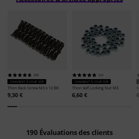
480
324
CONVIENT À COUP SÛR
CONVIENT À COUP SÛR
Thon
Rack Screw M3 x 12 BK
Thon
Self Locking Nut M3
N
9,30 €
6,60 €
190
Évaluations des clients