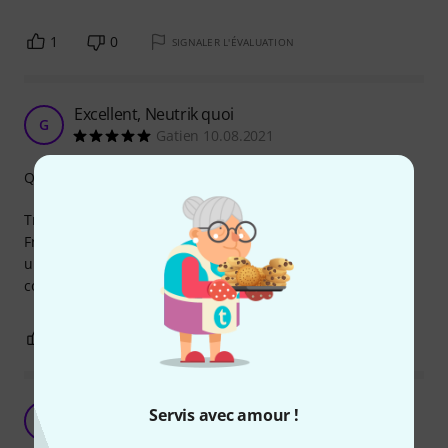
1
0
SIGNALER L'ÉVALUATION
Excellent, Neutrik quoi
G
Gatien 10.08.2021
Qualité de fabrication
Très satisfait de ce connecteur HDMI !
Franchement, rien à redire, je m'en sert couramment pour
un projet que j'ai créé. Certes, c'est 10€ plus cher que du
connecteurs chinois, mais celui la, il dure dans le temps !
0
0
SIGNALER L'ÉVALUATION
Qualité Neutrik au RDV !
Servis avec amour !
A
Anonyme 12.08.2016