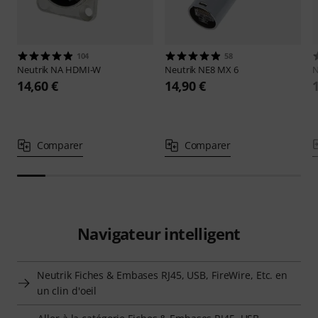
104
58
Neutrik
NA HDMI-W
Neutrik
NE8 MX 6
N
14,60 €
14,90 €
Comparer
Comparer
Navigateur intelligent
Neutrik Fiches & Embases RJ45, USB, FireWire, Etc. en
un clin d'oeil