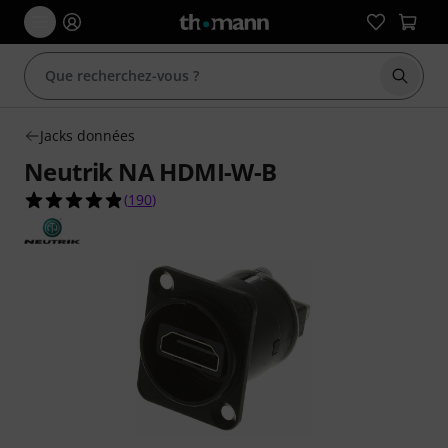
Démarr
Jacks données
Neutrik NA HDMI-W-B
4.9 étoiles sur 5 d'après 190 évaluations clients
(
190
)