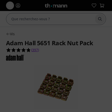
Démarr
Vis
Adam Hall 5651 Rack Nut Pack
4.8 étoiles sur 5 d'après 397 évaluations clients
(
397
)