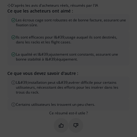
D'après les avis d'acheteurs réels, résumés par l'IA
Ce que les acheteurs ont aimé :
Les écrous cage sont robustes et de bonne facture, assurant une
fixation sûre.
Ils sont efficaces pour l&#39;usage auquel ils sont destinés,
dans les racks et les flight cases.
La qualité et l&#39;ajustement sont constants, assurant une
bonne stabilité à l&#39;équipement.
Ce que vous devez savoir d'autre :
L&#39;installation peut s&#39;avérer difficile pour certains
utilisateurs, nécessitant des efforts pour les insérer dans les
trous du rack.
Certains utilisateurs les trouvent un peu chers.
Ce résumé est-il utile ?
Marquer ce résumé comme utile
Marquer ce résumé comme in