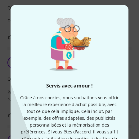
Qualité de fabrication
Des écrous avec un système de maintien très pratique...
0
0
SIGNALER L'ÉVALUATION
Fait le job
D
DRAREK 26.01.2022
Qualité de fabrication
Servis avec amour !
Pas grand chose a dire ce sont des embases de rack qui
Grâce à nos cookies, nous souhaitons vous offrir
remplisse leurs fonction.
la meilleure expérience d'achat possible, avec
tout ce que cela implique. Cela inclut, par
0
0
SIGNALER L'ÉVALUATION
exemple, des offres adaptées, des publicités
personnalisées et la mémorisation des
préférences. Si vous êtes d'accord, il vous suffit
Attention à la dimension
d'accepter l'utilisation de cookies à des fins de