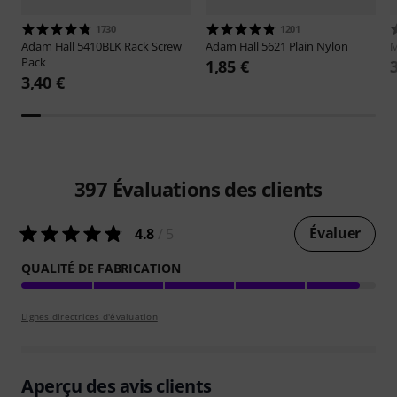
1730
1201
Adam Hall
5410BLK Rack Screw
Adam Hall
5621 Plain Nylon
M
Pack
1,85 €
3,40 €
397
Évaluations des clients
Évaluer
4.8
/ 5
QUALITÉ DE FABRICATION
Lignes directrices d'évaluation
Aperçu des avis clients