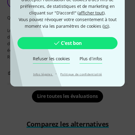
DY
Djako yo 06.05.2023
préférences, de statistiques et de marketing en
cliquant sur "D'accord!" (
afficher tout
).
Qualité de fabrication
Vous pouvez révoquer votre consentement à tout
moment via les paramètres de cookies (
ici
).
Les dimensions seraient bienvenues en plus du diamètre
de vis, les rails ne sont pas standard et avec les infos
C'est bon
données, aucun moyen de savoir si on achète les bons
écrous. Du coup j'ai tenté ma chance mais c'est trop large.
Raté!
Refuser les cookies
Plus d´infos
1
0
SIGNALER L'ÉVALUATION
·
Infos légales
Politique de confidentialité
Lire toutes les évaluations
Comparez les alternatives