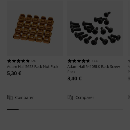
590
1730
Adam Hall
5653 Rack Nut Pack
Adam Hall
5410BLK Rack Screw
A
Pack
P
5,30 €
3,40 €
Comparer
Comparer