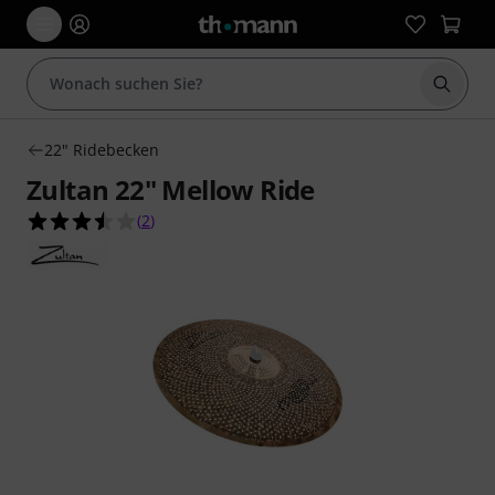
Suche 
22" Ridebecken
Zultan 22" Mellow Ride
3.5 von 5 Sternen aus 2 Kundenbewertungen
(
2
)