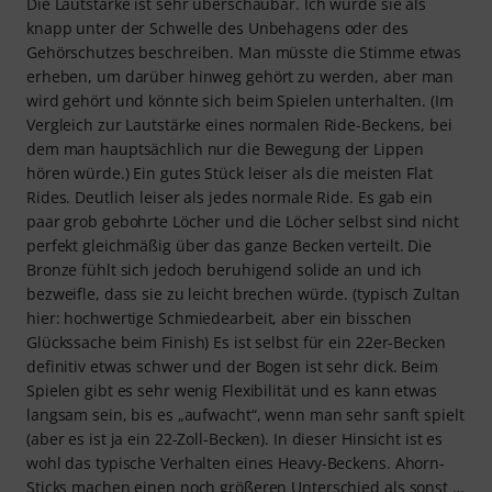
Die Lautstärke ist sehr überschaubar. Ich würde sie als
knapp unter der Schwelle des Unbehagens oder des
Gehörschutzes beschreiben. Man müsste die Stimme etwas
erheben, um darüber hinweg gehört zu werden, aber man
wird gehört und könnte sich beim Spielen unterhalten. (Im
Vergleich zur Lautstärke eines normalen Ride-Beckens, bei
dem man hauptsächlich nur die Bewegung der Lippen
hören würde.) Ein gutes Stück leiser als die meisten Flat
Rides. Deutlich leiser als jedes normale Ride. Es gab ein
paar grob gebohrte Löcher und die Löcher selbst sind nicht
perfekt gleichmäßig über das ganze Becken verteilt. Die
Bronze fühlt sich jedoch beruhigend solide an und ich
bezweifle, dass sie zu leicht brechen würde. (typisch Zultan
hier: hochwertige Schmiedearbeit, aber ein bisschen
Glückssache beim Finish) Es ist selbst für ein 22er-Becken
definitiv etwas schwer und der Bogen ist sehr dick. Beim
Spielen gibt es sehr wenig Flexibilität und es kann etwas
langsam sein, bis es „aufwacht“, wenn man sehr sanft spielt
(aber es ist ja ein 22-Zoll-Becken). In dieser Hinsicht ist es
wohl das typische Verhalten eines Heavy-Beckens. Ahorn-
Sticks machen einen noch größeren Unterschied als sonst …