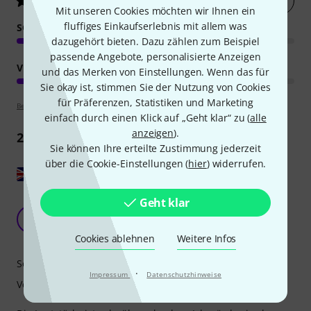
3.5
/ 5
Mit unseren Cookies möchten wir Ihnen ein
fluffiges Einkaufserlebnis mit allem was
SOUND
dazugehört bieten. Dazu zählen zum Beispiel
passende Angebote, personalisierte Anzeigen
VERARBEITUNG
und das Merken von Einstellungen. Wenn das für
Sie okay ist, stimmen Sie der Nutzung von Cookies
für Präferenzen, Statistiken und Marketing
Bewertungsrichtlinien
einfach durch einen Klick auf „Geht klar“ zu (
alle
anzeigen
).
2
Rezensionen
Sie können Ihre erteilte Zustimmung jederzeit
über die Cookie-Einstellungen (
hier
) widerrufen.
Original zeigen
Geht klar
Benötigt ein oder zwei Nieten, um wirklich zu
singen.
T
TheWizardofWoo 04.04.2024
Cookies ablehnen
Weitere Infos
Sound
·
Impressum
Datenschutzhinweise
Verarbeitung