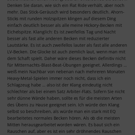
Denken Sie daran, wie sich ein Flat Ride verhält, aber noch
mehr. Das Stick-Geräusch wird besonders deutlich. Ahorn-
Sticks mit runden Holzspitzen klingen auf diesem Ding
einfach deutlich besser als alle meine Hickory-Becken mit
Eichelspitze. Klanglich: Es ist zweifellos Tag und Nacht
besser als fast alle anderen Becken mit reduzierter
Lautstärke. Es ist auch zweifellos lauter als fast alle anderen
LV-Becken. Die Glocke ist auch ziemlich laut, wenn man mit
dem Schaft spielt. Daher wäre dieses Becken definitiv nicht
für Mitternachts-Blast-Beat-Übungen geeignet. Allerdings …
weiß mein Nachbar von nebenan nach mehreren Monaten
Heavy-Metal-Spielen immer noch nicht, dass ich ein
Schlagzeug habe … also ist der Klang eindeutig nicht
schlechter als bei einem Satz Arbiter-Flats. Sofern Sie nicht
sehr dünne Wände haben, sollte es für die meisten Arten
des Übens zu Hause geeignet sein. Ich würde den Klang
selbst so beschreiben, als würde man ein stark mit EQ
bearbeitetes normales Becken hören. Als ob die meisten
Mitten herausgearbeitet worden wären. Es baut sich ein
Rauschen auf, aber es ist ein sehr dröhnendes Rauschen