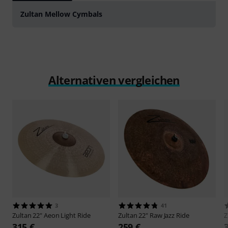
Zultan Mellow Cymbals
Alternativen vergleichen
3
41
Zultan
22" Aeon Light Ride
Zultan
22" Raw Jazz Ride
Z
315 €
259 €