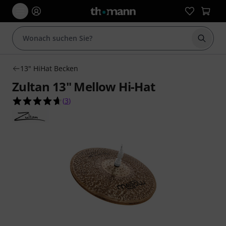
Suche 
13" HiHat Becken
Zultan 13" Mellow Hi-Hat
4.7 von 5 Sternen aus 3 Kundenbewertungen
(
3
)