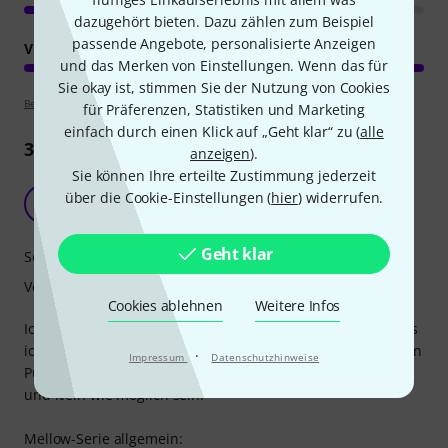
dazugehört bieten. Dazu zählen zum Beispiel
passende Angebote, personalisierte Anzeigen
VERARBEITUNG
und das Merken von Einstellungen. Wenn das für
Sie okay ist, stimmen Sie der Nutzung von Cookies
Bewertungsrichtlinien
für Präferenzen, Statistiken und Marketing
einfach durch einen Klick auf „Geht klar“ zu (
alle
3
Rezensionen
anzeigen
).
Sie können Ihre erteilte Zustimmung jederzeit
Perfektes Hi-Hat - wenn es leise sein soll…
über die Cookie-Einstellungen (
hier
) widerrufen.
G
Gingerbeard 04.04.2024
Geht klar
Sound
Verarbeitung
Cookies ablehnen
Weitere Infos
Ich war auf der Suche nach Becken für ein kleines Set, dass
ich bei unseren kleinen Kneipen-Gigs spielen kann. Da es in
·
Impressum
Datenschutzhinweise
Pubs und Bars oft sehr eng ist, sollten die Becken so leise
und klein wie möglich sein.
Mellow-Serie allgemein: