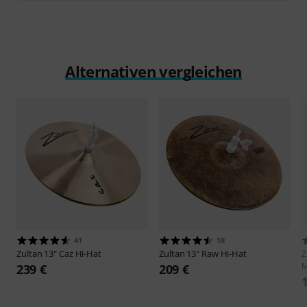
Alternativen vergleichen
41
18
Zultan
13" Caz Hi-Hat
Zultan
13" Raw Hi-Hat
Z
M
239 €
209 €