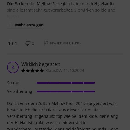
Die Becken der Mellow-Serie (ich habe mir drei gekauft)
sind allesamt sehr gut verarbeitet. Sie wirken solide und
lassen
Mehr anzeigen
4
0
BEWERTUNG MELDEN
Wirklich begeistert
K
KlausDW 11.10.2024
Sound
Verarbeitung
Da ich von dem Zultan Mellow Ride 20" so begeistert war,
bestellte ich die 13" Hi-Hat aus dieser Serie. Die
Verarbeitung ist genauso top wie bei dem Ride, der Klang
der Hi-Hat ist exakt, was ich mir vorstellte.
Wunderbare Lautstärke, klar und definierte Sounds. Ganz