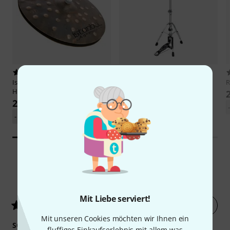
22
552
Istanbul Agop
13" Xist Dry Dark
Millenium
HH-901 Pro Series
Hi-Hat
89 €
295 €
-15%
UVP: 349 €
3
Kundenbewertungen
Mit Liebe serviert!
Jetzt bewerten
4.7
/ 5
Mit unseren Cookies möchten wir Ihnen ein
SOUND
fluffiges Einkaufserlebnis mit allem was