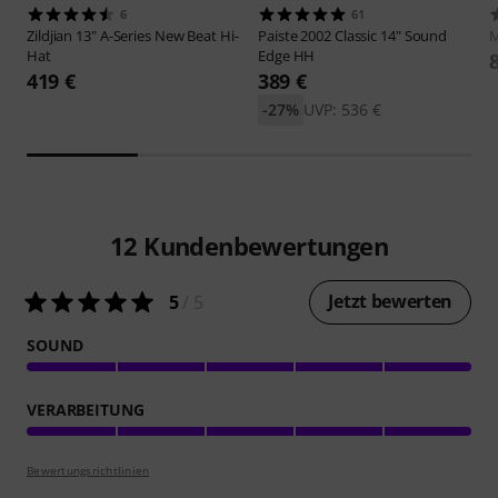
6
61
Zildjian
13" A-Series New Beat Hi-
Paiste
2002 Classic 14" Sound
M
Hat
Edge HH
419 €
389 €
-27%
UVP: 536 €
12
Kundenbewertungen
Jetzt bewerten
5
/ 5
SOUND
VERARBEITUNG
Bewertungsrichtlinien