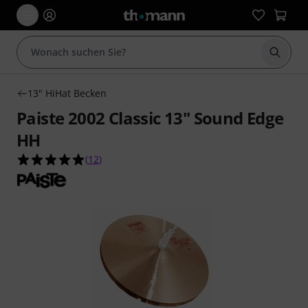
Suche 
13" HiHat Becken
Paiste 2002 Classic 13" Sound Edge
HH
5.0 von 5 Sternen aus 12 Kundenbewertungen
(
12
)