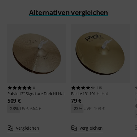
Alternativen vergleichen
8
115
Paiste
13" Signature Dark Hi-Hat
Paiste
13" 101 Hi-Hat
I
H
509 €
79 €
-23%
UVP: 664 €
-23%
UVP: 103 €
Vergleichen
Vergleichen