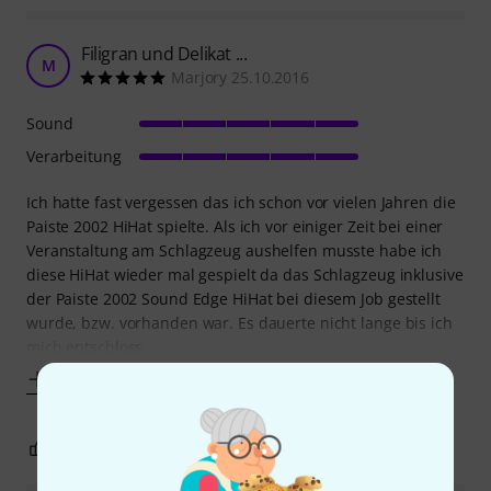
Filigran und Delikat ...
M
Marjory 25.10.2016
Sound
Verarbeitung
Ich hatte fast vergessen das ich schon vor vielen Jahren die
Paiste 2002 HiHat spielte. Als ich vor einiger Zeit bei einer
Veranstaltung am Schlagzeug aushelfen musste habe ich
diese HiHat wieder mal gespielt da das Schlagzeug inklusive
der Paiste 2002 Sound Edge HiHat bei diesem Job gestellt
wurde, bzw. vorhanden war. Es dauerte nicht lange bis ich
mich entschloss
Mehr anzeigen
3
0
BEWERTUNG MELDEN