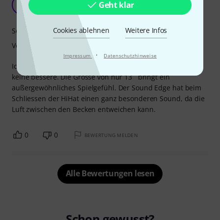
Geht klar
TP
Thilo P. 17.10.2009
Cookies ablehnen
Weitere Infos
Sound
Verarbeitung
·
Impressum
Datenschutzhinweise
Ich spiele diese HiHat seit über 30 Jahren. Für mich gibt´s
keine bessere. Die Grösse von nur 13´´ bringt ein
außergewöhnliches Spielgefühl. Der Sound Edge hat beim
Schliessen der HiHat einen ganz besonderen Sound, da die
Luft zwischen den Becken entweichen kann.
0
0
BEWERTUNG MELDEN
Alle Bewertungen lesen
Schon gewusst?