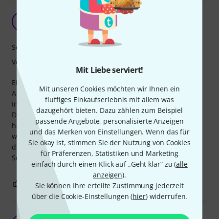
Der Klassiker
A
Anonym 18.11.2016
Sound
Verarbeitung
Mit Liebe serviert!
Einfach gut und solide.
Mit unseren Cookies möchten wir Ihnen ein
Altbewährter, wirklich geiler Sound.
fluffiges Einkaufserlebnis mit allem was
In 13" Zoll mein Favorit.
dazugehört bieten. Dazu zählen zum Beispiel
Die größere Nummer a la Ian Paice
passende Angebote, personalisierte Anzeigen
hat auch was, aber das Top-Modell,
und das Merken von Einstellungen. Wenn das für
was immer einen Top-Job macht, ist
Sie okay ist, stimmen Sie der Nutzung von Cookies
die 13" Ausgabe! Definitiv!
für Präferenzen, Statistiken und Marketing
Seeehr zu empfehlen und jeden Euro wert!!
einfach durch einen Klick auf „Geht klar“ zu (
alle
anzeigen
).
2
0
BEWERTUNG MELDEN
Sie können Ihre erteilte Zustimmung jederzeit
über die Cookie-Einstellungen (
hier
) widerrufen.
Beste HiHat ever!