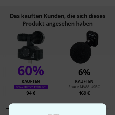
Das kauften Kunden, die sich dieses
Produkt angesehen haben
60%
6%
KAUFTEN
KAUFTEN
Shure MV88-USBC
GENAU DIESES PRODUKT
94 €
169 €