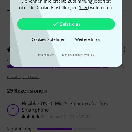
Sie können Ihre erteilte Zustimmung jederzeit
über die Cookie-Einstellungen (
hier
) widerrufen.
Geht klar
40
Kundenbewertungen
Cookies ablehnen
Weitere Infos
Jetzt bewerten
4.5
/ 5
·
Impressum
Datenschutzhinweise
VERARBEITUNG
Bewertungsrichtlinien
29
Rezensionen
Flexibles USB-C Mini-Stereomikrofon fürs
Smartphone!
T
Thomas421 13.02.2022
Verarbeitung