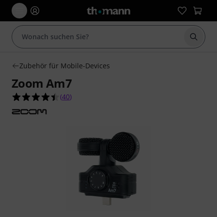
Suche 
Zubehör für Mobile-Devices
Zoom Am7
4.5 von 5 Sternen aus 40 Kundenbewertungen
(
40
)