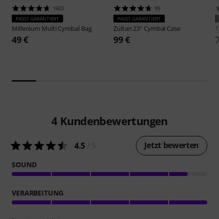
1633
95
PASST GARANTIERT
PASST GARANTIERT
Millenium
Multi Cymbal Bag
Zultan
23" Cymbal Case
49 €
99 €
4
Kundenbewertungen
Jetzt bewerten
4.5
/ 5
SOUND
VERARBEITUNG