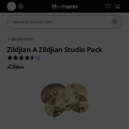
Suche 
Beckensets
Zildjian A Zildjian Studio Pack
4.5 von 5 Sternen aus 4 Kundenbewertungen
(
4
)