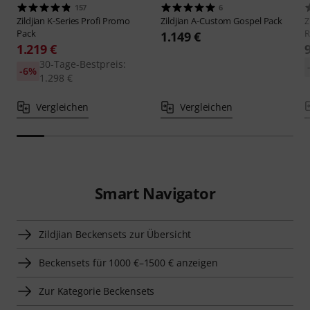
157
6
Zildjian
K-Series Profi Promo
Zildjian
A-Custom Gospel Pack
Z
Pack
R
1.149 €
1.219 €
30-Tage-Bestpreis:
-6%
1.298 €
Vergleichen
Vergleichen
Smart Navigator
Zildjian Beckensets zur Übersicht
Beckensets für 1000 €–1500 € anzeigen
Zur Kategorie Beckensets