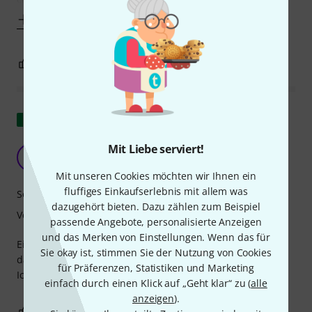
Mehr anzeigen
6
0
BEWERTUNG MELDEN
Original zeigen
Mit Liebe serviert!
Optimal
D
DrumBriscola 28.03.2026
Mit unseren Cookies möchten wir Ihnen ein
fluffiges Einkaufserlebnis mit allem was
Sound
dazugehört bieten. Dazu zählen zum Beispiel
Verarbeitung
passende Angebote, personalisierte Anzeigen
und das Merken von Einstellungen. Wenn das für
Ein hervorragendes, komplettes Beckenset, mit dem man
Sie okay ist, stimmen Sie der Nutzung von Cookies
dank seiner Vielseitigkeit viele Musikgenres spielen kann.
für Präferenzen, Statistiken und Marketing
Ich bin sehr zufrieden.
einfach durch einen Klick auf „Geht klar“ zu (
alle
anzeigen
).
0
0
BEWERTUNG MELDEN