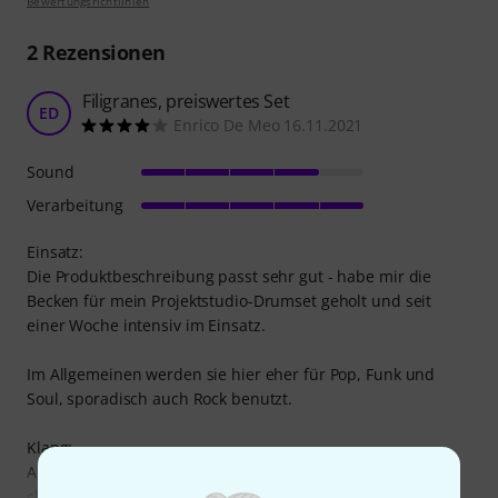
Bewertungsrichtlinien
2
Rezensionen
Filigranes, preiswertes Set
ED
Enrico De Meo 16.11.2021
Sound
Verarbeitung
Einsatz:
Die Produktbeschreibung passt sehr gut - habe mir die
Becken für mein Projektstudio-Drumset geholt und seit
einer Woche intensiv im Einsatz.
Im Allgemeinen werden sie hier eher für Pop, Funk und
Soul, sporadisch auch Rock benutzt.
Klang:
Alle Becken sprechen sehr gut an und haben einen hellen,
cleanen Attack selbst bei sachter