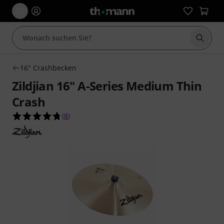
Suche 
16" Crashbecken
Zildjian 16" A-Series Medium Thin
Crash
4.8 von 5 Sternen aus 8 Kundenbewertungen
(
8
)