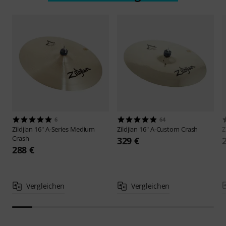
6
64
Zildjian
16" A-Series Medium
Zildjian
16" A-Custom Crash
Z
Crash
329 €
288 €
Vergleichen
Vergleichen