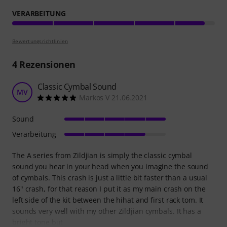
VERARBEITUNG
Bewertungsrichtlinien
4
Rezensionen
Classic Cymbal Sound
MV
Markos V 21.06.2021
Sound
Verarbeitung
The A series from Zildjian is simply the classic cymbal
sound you hear in your head when you imagine the sound
of cymbals. This crash is just a little bit faster than a usual
16" crash, for that reason I put it as my main crash on the
left side of the kit between the hihat and first rack tom. It
sounds very well with my other Zildjian cymbals. It has a
bright tone but