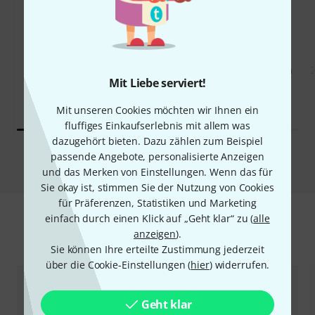
26%
13%
KAUFTEN
KAUFTEN
Zildjian 16" K Sweet Crash
GENAU DIESES PRODUKT
Mit Liebe serviert!
289 €
339 €
Mit unseren Cookies möchten wir Ihnen ein
fluffiges Einkaufserlebnis mit allem was
dazugehört bieten. Dazu zählen zum Beispiel
Vergleichen
passende Angebote, personalisierte Anzeigen
und das Merken von Einstellungen. Wenn das für
Sie okay ist, stimmen Sie der Nutzung von Cookies
für Präferenzen, Statistiken und Marketing
einfach durch einen Klick auf „Geht klar“ zu (
alle
anzeigen
).
Zubehör & passende Artikel
Sie können Ihre erteilte Zustimmung jederzeit
über die Cookie-Einstellungen (
hier
) widerrufen.
Geht klar