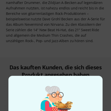
namhafter Drummer, die Zildjian A-Becken auf legendären
Aufnahmen nutzten, ist nahezu endlos und reicht bis in die
Bereiche von gitarrenlastigen Rock-Produktionen –
beispielsweise nutzte Dave Grohl Becken aus der A-Serie für
das Album Nevermind von Nirvana. Zu den Klassikern der
Serie zählen die 14“ New Beat Hi-Hat, das 21“ Sweet Ride
und allgemein die Medium Thin Crashes, die auf
unzähligen Rock-, Pop- und Jazz-Alben zu hören sind.
Das kauften Kunden, die sich dieses
Produkt angesehen haben