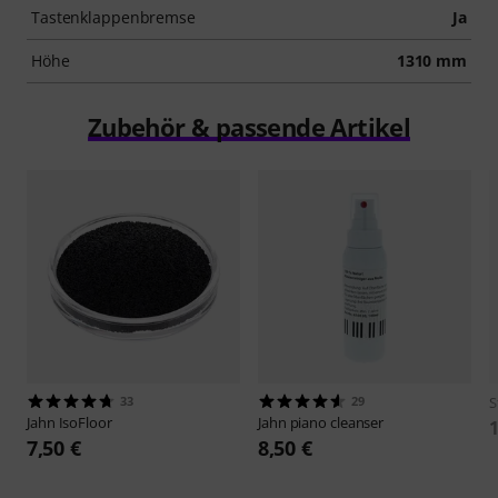
Tastenklappenbremse
Ja
Höhe
1310 mm
Zubehör & passende Artikel
33
29
S
Jahn
IsoFloor
Jahn
piano cleanser
1
7,50 €
8,50 €