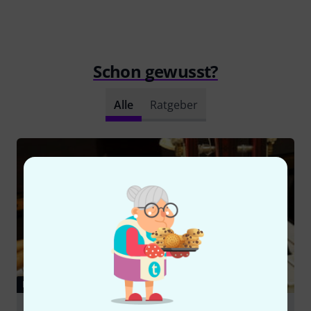
Schon gewusst?
Alle
Ratgeber
RATGEBER
Instrumente für Einsteiger