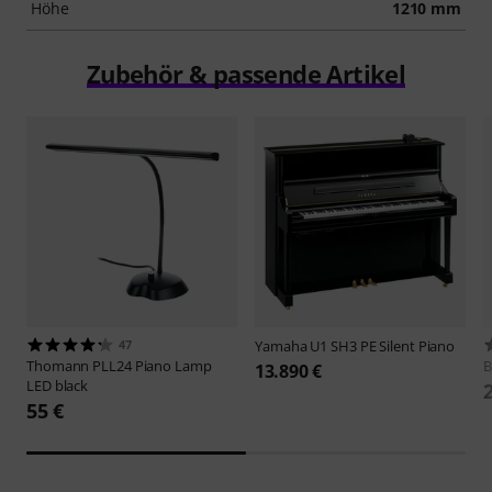
Höhe
1210 mm
Zubehör & passende Artikel
47
Yamaha
U1 SH3 PE Silent Piano
Thomann
PLL24 Piano Lamp
B
13.890 €
LED black
55 €