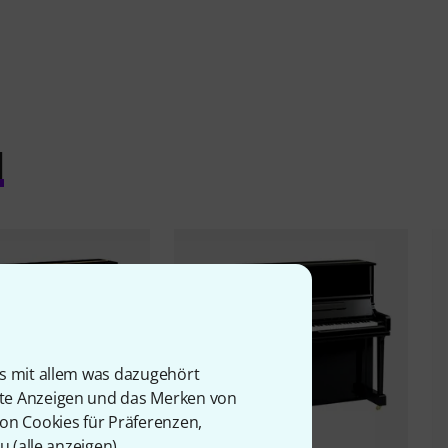
l
is mit allem was dazugehört
rte Anzeigen und das Merken von
von Cookies für Präferenzen,
u (
alle anzeigen
).