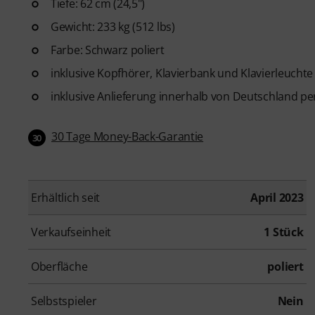
Tiefe: 62 cm (24,5")
Gewicht: 233 kg (512 lbs)
Farbe: Schwarz poliert
inklusive Kopfhörer, Klavierbank und Klavierleuchte
inklusive Anlieferung innerhalb von Deutschland pe
30 Tage Money-Back-Garantie
30
Erhältlich seit
April 2023
Verkaufseinheit
1 Stück
Oberfläche
poliert
Selbstspieler
Nein