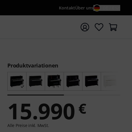
Kontakt
Über uns
DE / €
e mit Suchwort {searchTerm} starten
Produktvariationen
15.990
€
Alle Preise inkl. MwSt.