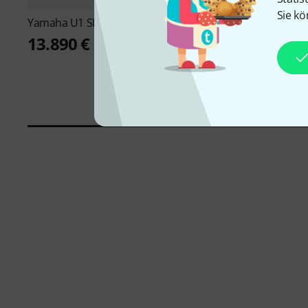
Sie kö
Yamaha
U1 SH3 PE Silent Piano
Steinway & Sons
V-1
13.890 €
19.490 €