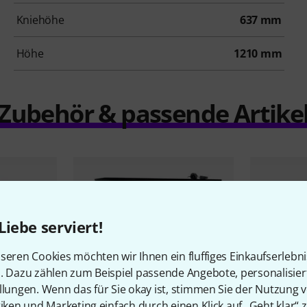
Kniehöhe
637 mm
Höhe
1210 mm
Zubehör & passende Artike
Liebe serviert!
seren Cookies möchten wir Ihnen ein fluffiges Einkaufserlebn
n. Dazu zählen zum Beispiel passende Angebote, personalisie
llungen. Wenn das für Sie okay ist, stimmen Sie der Nutzung 
tiken und Marketing einfach durch einen Klick auf „Geht klar“ z