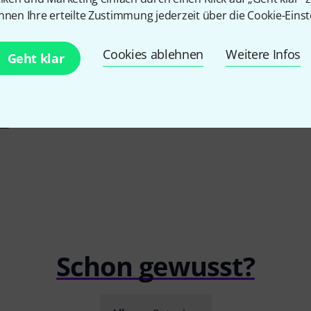
nnen Ihre erteilte Zustimmung jederzeit über die Cookie-Einst
25
Yamaha
YU
1
12.790 
Kawai
K-500 ATX 4 E/P Piano
Cookies ablehnen
Weitere Infos
Geht klar
12.590 €
-16%
UVP: 15.000 €
Schon gewusst?