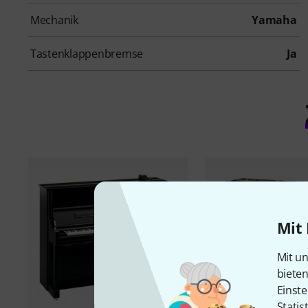
Mechanik
Yamaha
Tastenklappenbremse
Ja
Mit 
Mit un
biete
Einste
Statis