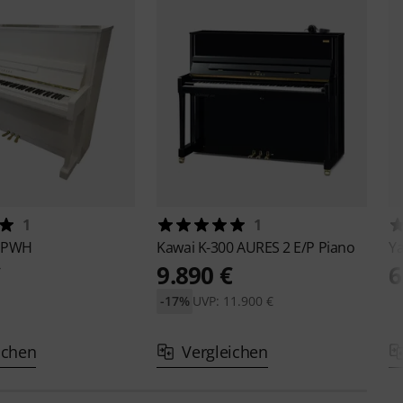
1
1
 PWH
Kawai
K-300 AURES 2 E/P Piano
Y
€
9.890 €
6
-17%
UVP: 11.900 €
ichen
Vergleichen