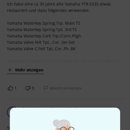
Ich habe eine ca 30 Jahre alte Yamaha YTR 6335 etwas
restauriert und dazu folgendes verwendet:
Yamaha Waterkey Spring Trp. Main TS
Yamaha Waterkey Spring Tpt. 3rd TS
Yamaha Waterkey Cork Trp./Corn./Flgh.
Yamaha Valve Felt Tpt., Cor. 3er-Set
Yamaha Valve C.Felt Tpt.,Cor.,Fh. BK
Alle Bauteile passten auf das Haar genau, waren einfach zu
Mehr anzeigen
1
0
BEWERTUNG MELDEN
Guter Wasserklappen-Kork
A
Alexander223 11.07.2017
Verarbeitung