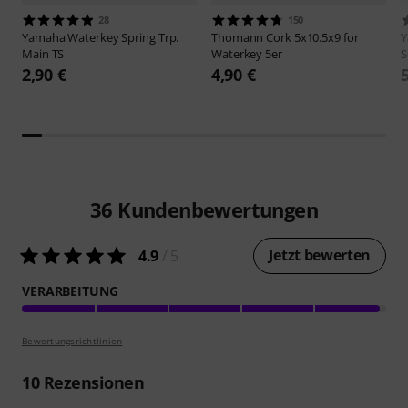
28
150
Yamaha
Waterkey Spring Trp.
Thomann
Cork 5x10.5x9 for
Main TS
Waterkey 5er
S
2,90 €
4,90 €
36
Kundenbewertungen
Jetzt bewerten
4.9
/ 5
VERARBEITUNG
Bewertungsrichtlinien
10
Rezensionen