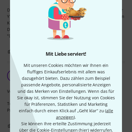
Der Austausch ist einfach. Passt auf die Wasserklappen der
YTR 4335G sehr gut, wie zu erwarten. Man muss jedoch den
Kork mit einem kleinen Tropfen Klebstoff befestigen.
Danach entsteht durch den Federdruck der Klappen ein
"Dichtrand".
0
0
BEWERTUNG MELDEN
Mit Liebe serviert!
Mit unseren Cookies möchten wir Ihnen ein
fluffiges Einkaufserlebnis mit allem was
Gutes Produkt
M
dazugehört bieten. Dazu zählen zum Beispiel
mezzopiano 29.09.2016
passende Angebote, personalisierte Anzeigen
Verarbeitung
und das Merken von Einstellungen. Wenn das für
Sie okay ist, stimmen Sie der Nutzung von Cookies
Tolle Verarbeitung. Leichte Montage. Passgenau. Super
für Präferenzen, Statistiken und Marketing
Preisleistungsverhältnis
einfach durch einen Klick auf „Geht klar“ zu (
alle
anzeigen
).
Sie können Ihre erteilte Zustimmung jederzeit
0
0
BEWERTUNG MELDEN
über die Cookie-Einstellungen (
hier
) widerrufen.