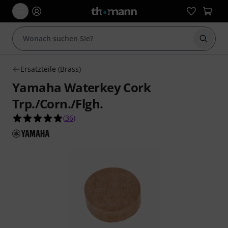
Suche 
Ersatzteile (Brass)
Yamaha Waterkey Cork
Trp./Corn./Flgh.
4.9 von 5 Sternen aus 36 Kundenbewertungen
(
36
)