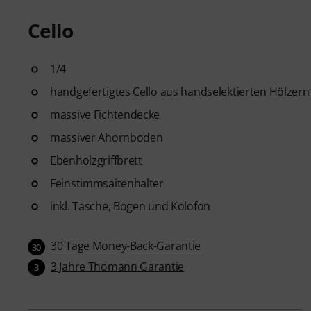
Cello
1/4
handgefertigtes Cello aus handselektierten Hölzern
massive Fichtendecke
massiver Ahornboden
Ebenholzgriffbrett
Feinstimmsaitenhalter
inkl. Tasche, Bogen und Kolofon
30 Tage Money-Back-Garantie
30
3 Jahre Thomann Garantie
3