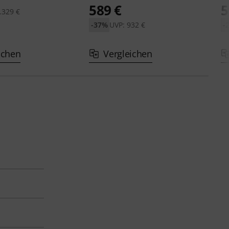
589 €
5
.329 €
-37%
UVP: 932 €
-
ichen
Vergleichen