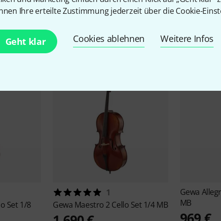
nnen Ihre erteilte Zustimmung jederzeit über die Cookie-Einst
Alternativen vergleichen
Cookies ablehnen
Weitere Infos
Geht klar
Gewa
Alleg
1
MB
lo Set 1/8
Gewa
Maestro 2 Cello Set 1/4 MB
969 €
1.690 €