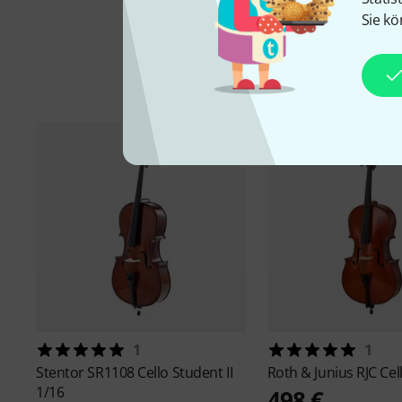
Sie kö
1
1
Stentor
SR1108 Cello Student II
Roth & Junius
RJC Cel
1/16
498 €