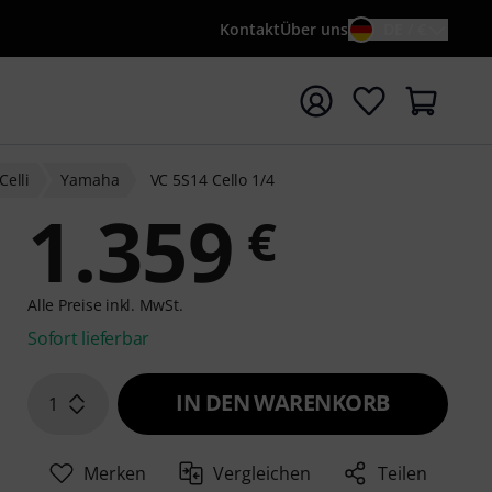
Kontakt
Über uns
DE / €
e mit Suchwort {searchTerm} starten
Celli
Yamaha
VC 5S14 Cello 1/4
1.359
€
Alle Preise inkl. MwSt.
Sofort lieferbar
IN DEN WARENKORB
1
Merken
Vergleichen
Teilen