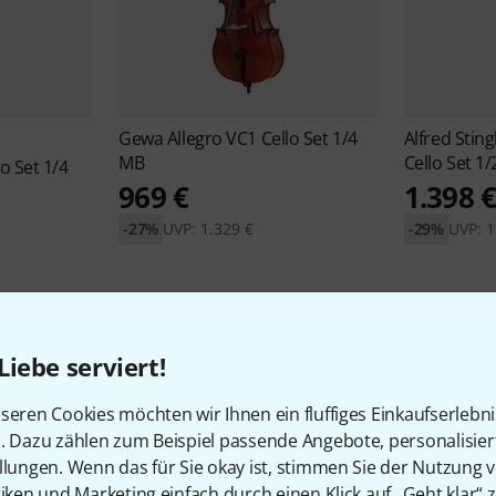
Gewa
Allegro VC1 Cello Set 1/4
Alfred Stin
MB
Cello Set 1/
lo Set 1/4
969 €
1.398 
-27%
UVP: 1.329 €
-29%
UVP: 1
Liebe serviert!
seren Cookies möchten wir Ihnen ein fluffiges Einkaufserlebn
n. Dazu zählen zum Beispiel passende Angebote, personalisie
llungen. Wenn das für Sie okay ist, stimmen Sie der Nutzung 
tiken und Marketing einfach durch einen Klick auf „Geht klar“ z