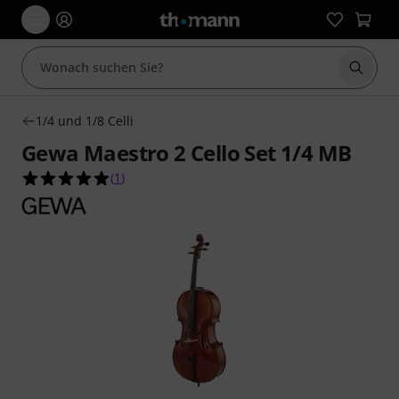
Suche 
1/4 und 1/8 Celli
Gewa Maestro 2 Cello Set 1/4 MB
5.0 von 5 Sternen aus 1 Kundenbewertungen
(
1
)