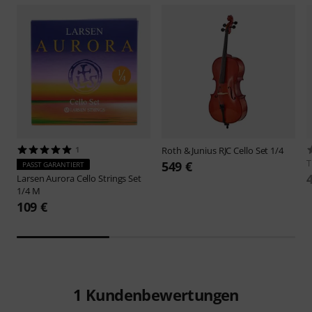
1
Roth & Junius
RJC Cello Set 1/4
549 €
PASST GARANTIERT
Larsen
Aurora Cello Strings Set
1/4 M
109 €
1
Kundenbewertungen