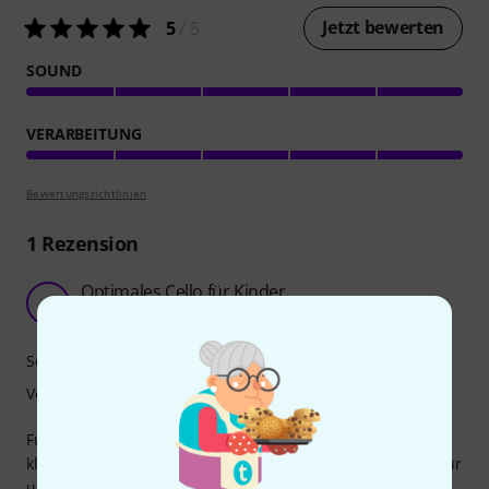
Jetzt bewerten
5
/ 5
SOUND
VERARBEITUNG
Bewertungsrichtlinien
1
Rezension
Optimales Cello für Kinder
A
Amorillu 31.10.2025
Sound
Verarbeitung
Für Kinder und gerade für Anfänger braucht es ein
klanglich schönes und passend eingerichtet Instrument. Für
unsere Tochter hatten wir vor kurzem eine neue Geige