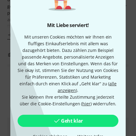
gekauft, eine Gewa Maestro. Ich als Musiklehrerin war sehr
positiv überrascht über die gute Spielbarkeit und den
angenehmen Klang für einen doch relativ günstigen Preis.
Mit Liebe serviert!
Deshalb entschieden wir uns beim
Mehr anzeigen
Mit unseren Cookies möchten wir Ihnen ein
fluffiges Einkaufserlebnis mit allem was
dazugehört bieten. Dazu zählen zum Beispiel
0
0
BEWERTUNG MELDEN
passende Angebote, personalisierte Anzeigen
und das Merken von Einstellungen. Wenn das für
Sie okay ist, stimmen Sie der Nutzung von Cookies
für Präferenzen, Statistiken und Marketing
Alle Bewertungen lesen
einfach durch einen Klick auf „Geht klar“ zu (
alle
anzeigen
).
Sie können Ihre erteilte Zustimmung jederzeit
über die Cookie-Einstellungen (
hier
) widerrufen.
Alternativen vergleichen
Geht klar