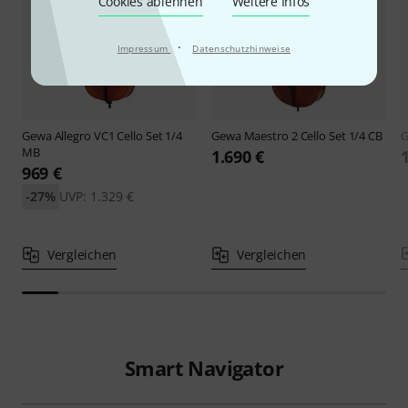
Cookies ablehnen
Weitere Infos
·
Impressum
Datenschutzhinweise
Gewa
Allegro VC1 Cello Set 1/4
Gewa
Maestro 2 Cello Set 1/4 CB
MB
1.690 €
969 €
-27%
UVP: 1.329 €
Vergleichen
Vergleichen
Smart Navigator