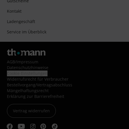
Gutscheine
Kontakt
Ladengeschäft
Service im Überblick
AGB
/
Impressum
Datenschutzhinweise
Cookie-Einstellungen
Widerrufsrecht für Verbraucher
Bestellvorgang/Vertragsabschluss
Mängelhaftungsrecht
Erklärung zur Barrierefreiheit
Vertrag widerrufen