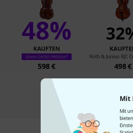
48%
32
KAUFTEN
KAUFTE
Roth & Junius RJC Ce
GENAU DIESES PRODUKT
598 €
498 €
Mit 
Mit un
biete
Einste
Statis