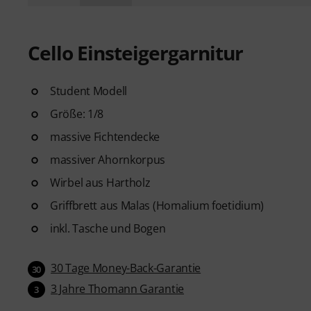
Cello Einsteigergarnitur
Student Modell
Größe: 1/8
massive Fichtendecke
massiver Ahornkorpus
Wirbel aus Hartholz
Griffbrett aus Malas (Homalium foetidium)
inkl. Tasche und Bogen
30 Tage Money-Back-Garantie
30
3 Jahre Thomann Garantie
3