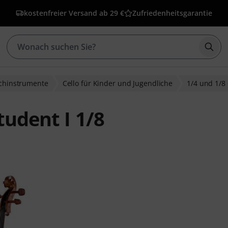
kostenfreier Versand ab 29 €
Zufriedenheitsgarantie
Such
ichinstrumente
Cello für Kinder und Jugendliche
1/4 und 1/8 
tudent I 1/8
wertungen