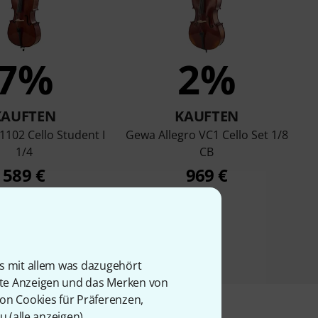
7%
2%
KAUFTEN
KAUFTEN
1102 Cello Student I
Gewa Allegro VC1 Cello Set 1/8
1/4
CB
589 €
969 €
is mit allem was dazugehört
rte Anzeigen und das Merken von
von Cookies für Präferenzen,
u (
alle anzeigen
).