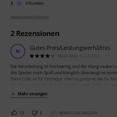
1
0 Kunden
Bewertungsrichtlinien
2
Rezensionen
Gutes Preis/Leistungsverhältnis
M
Music-Man 16.12.2012
Die Verarbeitung ist hochwertig und der Klang sauber 
das Spielen noch Spaß und klanglich überzeugt es imme
Diese Cello ist für Einsteiger ebenso geeignet wie für Fo
Für diesen Preis erhält man ein sehr gutes Cello, das la
Mehr anzeigen
12
6
BEWERTUNG MELDEN