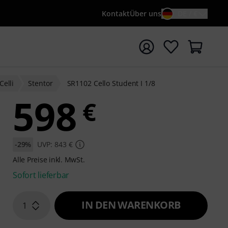
Kontakt
Über uns
DE / €
e mit Suchwort {searchTerm} starten
Celli
Stentor
SR1102 Cello Student I 1/8
598
€
-29%
UVP: 843 €
Alle Preise inkl. MwSt.
Sofort lieferbar
IN DEN WARENKORB
1