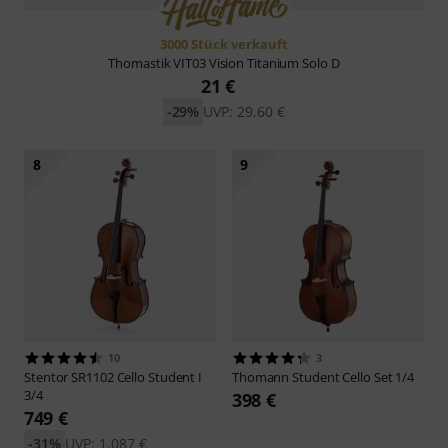
3000 Stück verkauft
Thomastik
VIT03 Vision Titanium Solo D
21 €
-29%
UVP: 29,60 €
8
9
10
3
Stentor
SR1102 Cello Student I
Thomann
Student Cello Set 1/4
3/4
398 €
749 €
-31%
UVP: 1.087 €