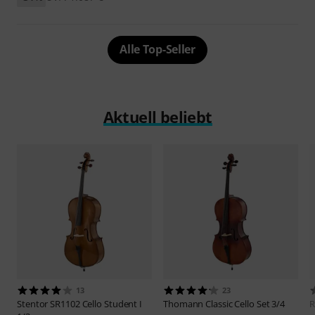
Alle Top-Seller
Aktuell beliebt
13
23
Stentor
SR1102 Cello Student I
Thomann
Classic Cello Set 3/4
R