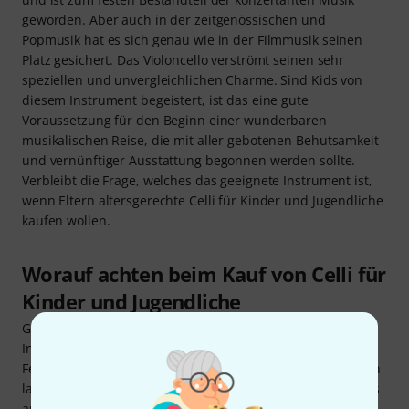
geworden. Aber auch in der zeitgenössischen und
Popmusik hat es sich genau wie in der Filmmusik seinen
Platz gesichert. Das Violoncello verströmt seinen sehr
speziellen und unvergleichlichen Charme. Sind Kids von
diesem Instrument begeistert, ist das eine gute
Voraussetzung für den Beginn einer wunderbaren
musikalischen Reise, die mit aller gebotenen Behutsamkeit
und vernünftiger Ausstattung begonnen werden sollte.
Verbleibt die Frage, welches das geeignete Instrument ist,
wenn Eltern altersgerechte Celli für Kinder und Jugendliche
kaufen wollen.
Worauf achten beim Kauf von Celli für
Kinder und Jugendliche
Grundsätzlich wichtig ist es, dass Einsteiger auf einem
Instrument in vernünftiger Qualität lernen. Etwaige
Fertigungsfehler könnten schnell die Motivation schwinden
lassen. Dabei steht die Problematik im Raum, dass die Kids
an sich selbst zweifeln würden, zumal sie anfangs noch