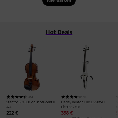
Alle Marken
Hot Deals
353
15
Stentor
SR1500 Violin Student II
Harley Benton
HBCE 990WH
S
4/4
Electric Cello
4
222 €
398 €