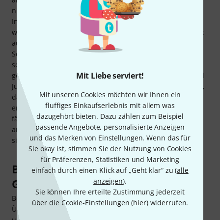
nicht beurteilen können, dass der eigentliche Fehler am
Instrument liegt und die Schuld auf sich selbst schieben
würden. Um solche bremsenden Hemmnisse gar nicht erst
aufkommen zu lassen, sollte auch und gerade bei
Schülerinstrumenten nicht das billigste Instrument,
sondern das mit dem besten Preis-Leistungs-Verhältnis
Mit Liebe serviert!
gewählt werden. Sicherlich, wenn man Celli für Kinder und
Jugendliche kaufen will, muss man per se davon ausgehen,
Mit unseren Cookies möchten wir Ihnen ein
dass die Kids dem Instrument nach wenigen Jahren
fluffiges Einkaufserlebnis mit allem was
entwachsen sind und die Investition in ein größeres Cello
dazugehört bieten. Dazu zählen zum Beispiel
fällig wird. Aber das ist beispielsweise bei Schuhen nicht
passende Angebote, personalisierte Anzeigen
anders. Wird das Instrument vernünftig gepflegt, dürfte
und das Merken von Einstellungen. Wenn das für
sich der finanzielle Verlust in vertretbaren Grenzen halten.
Sie okay ist, stimmen Sie der Nutzung von Cookies
für Präferenzen, Statistiken und Marketing
Beim Cello-Kauf die altersgerechte
einfach durch einen Klick auf „Geht klar“ zu (
alle
anzeigen
).
Größe wählen
Sie können Ihre erteilte Zustimmung jederzeit
Bekanntlich ist es ratsam, frühzeitig mit dem Lernen und
über die Cookie-Einstellungen (
hier
) widerrufen.
Üben zu starten. Glücklicherweise gibt es Celli nicht nur in
unterschiedlichen Qualitäten, sondern auch in