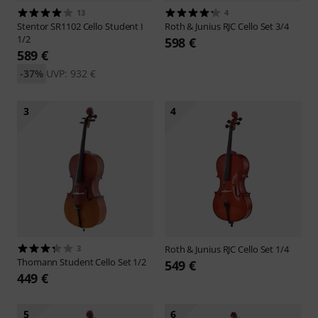
13
4
Stentor
SR1102 Cello Student I
Roth & Junius
RJC Cello Set 3/4
1/2
598 €
589 €
-37%
UVP: 932 €
3
4
3
Roth & Junius
RJC Cello Set 1/4
Thomann
Student Cello Set 1/2
549 €
449 €
5
6