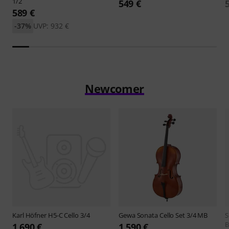
1/2
549 €
589 €
-37%
UVP: 932 €
Newcomer
Karl Höfner
H5-C Cello 3/4
Gewa
Sonata Cello Set 3/4 MB
B
1.690 €
1.590 €