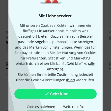
Mit Liebe serviert!
Mit unseren Cookies möchten wir Ihnen ein
fluffiges Einkaufserlebnis mit allem was
Gewa
Allegro VC1 Cello Set 1/4
Gewa
Allegro VC1 Cello 1/4
dazugehört bieten. Dazu zählen zum Beispiel
MB
869 €
passende Angebote, personalisierte Anzeigen
969 €
und das Merken von Einstellungen. Wenn das für
-27%
UVP: 1.329 €
Sie okay ist, stimmen Sie der Nutzung von Cookies
für Präferenzen, Statistiken und Marketing
einfach durch einen Klick auf „Geht klar“ zu (
alle
Vergleichen
Vergleichen
anzeigen
).
Sie können Ihre erteilte Zustimmung jederzeit
über die Cookie-Einstellungen (
hier
) widerrufen.
Geht klar
Smart Navigator
Cookies ablehnen
Weitere Infos
Gewa 1/4, 1/8 ,1/10 und 1/16 Celli zur Übersicht