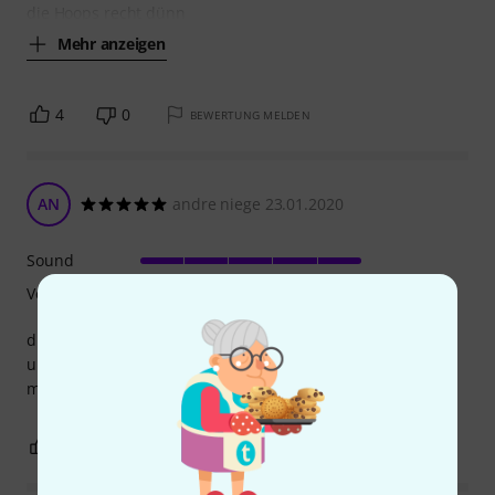
die Hoops recht dünn
Mehr anzeigen
4
0
BEWERTUNG MELDEN
AN
andre niege 23.01.2020
Sound
Verarbeitung
diese snare ist der hammer gussspannreifen moniert felle
und teppich gewechselt fertig
mfg andre
2
0
BEWERTUNG MELDEN