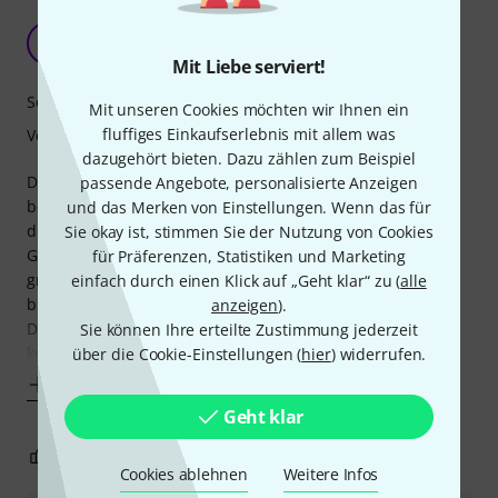
Ein Knackige Snare für den Einstieg
DZ
Dennis Ziegler 11.04.2026
Mit Liebe serviert!
Sound
Mit unseren Cookies möchten wir Ihnen ein
fluffiges Einkaufserlebnis mit allem was
Verarbeitung
dazugehört bieten. Dazu zählen zum Beispiel
Die Snare hat mich insgesamt positiv überrascht. Schon
passende Angebote, personalisierte Anzeigen
beim ersten Anspielen fällt auf, dass sie einen klaren,
und das Merken von Einstellungen. Wenn das für
direkten und „knackigen“ Sound liefert, der sich gut im
Sie okay ist, stimmen Sie der Nutzung von Cookies
Gesamtmix durchsetzt. Gerade für Einsteiger ist das ein
für Präferenzen, Statistiken und Marketing
großer Vorteil, weil man ohne viel Feintuning direkt einen
einfach durch einen Klick auf „Geht klar“ zu (
alle
brauchbaren Klang bekommt.
anzeigen
).
Die Ansprache ist angenehm sensibel – Ghost Notes
Sie können Ihre erteilte Zustimmung jederzeit
kommen
über die Cookie-Einstellungen (
hier
) widerrufen.
Mehr anzeigen
Geht klar
1
0
BEWERTUNG MELDEN
Cookies ablehnen
Weitere Infos