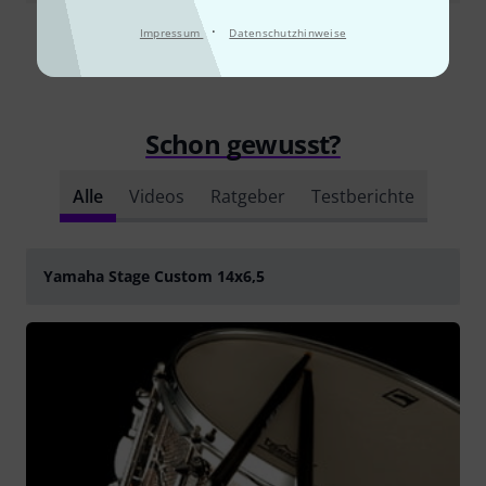
·
Impressum
Datenschutzhinweise
Alle Bewertungen lesen
Schon gewusst?
Alle
Videos
Ratgeber
Testberichte
VIDEO