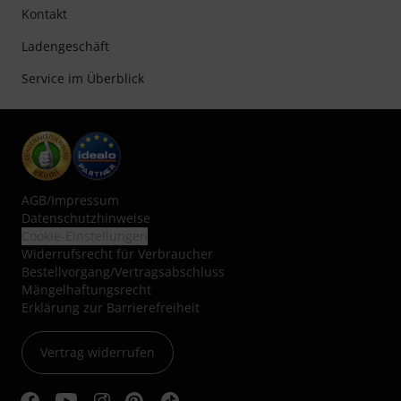
Zufriedenheitsgarantie
Europas größtes Versandlager
Service
Versandkosten und Lieferzeiten
Hilfe-Center
Gutscheine
Kontakt
Ladengeschäft
Service im Überblick