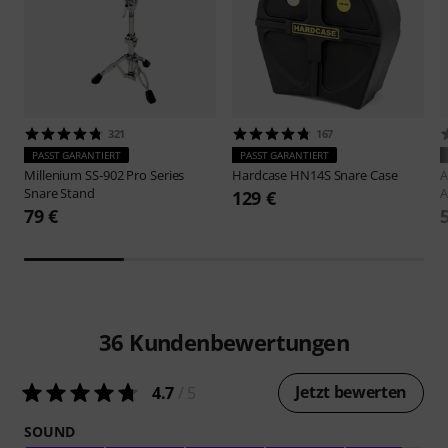
321
167
PASST GARANTIERT
PASST GARANTIERT
Millenium
SS-902 Pro Series
Hardcase
HN14S Snare Case
Snare Stand
A
129 €
79 €
36
Kundenbewertungen
Jetzt bewerten
4.7
/ 5
SOUND