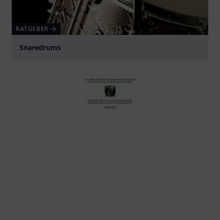
Yamaha Stage Custom 14x6,5
abspielen
RATGEBER
Snaredrums