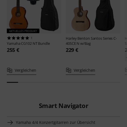
AKTUELLES PRODUKT
1
Harley Benton
Santos Series C-
H
Yamaha
CG102 NT Bundle
40SCE N w/Bag
S
255 €
229 €
Vergleichen
Vergleichen
Smart Navigator
Yamaha 4/4 Konzertgitarren zur Übersicht