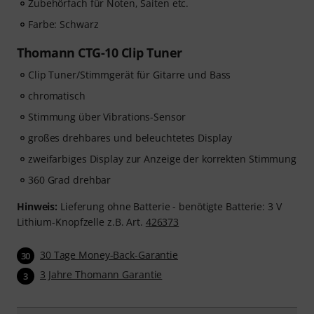
Zubehörfach für Noten, Saiten etc.
Farbe: Schwarz
Thomann CTG-10 Clip Tuner
Clip Tuner/Stimmgerät für Gitarre und Bass
chromatisch
Stimmung über Vibrations-Sensor
großes drehbares und beleuchtetes Display
zweifarbiges Display zur Anzeige der korrekten Stimmung
360 Grad drehbar
Hinweis:
Lieferung ohne Batterie - benötigte Batterie: 3 V
Lithium-Knopfzelle z.B. Art.
426373
30 Tage Money-Back-Garantie
30
3 Jahre Thomann Garantie
3