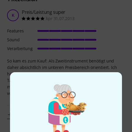
Preis/Leistung super
K
kpr 31.07.2013
Features
Sound
Verarbeitung
So kam es zum Kauf: Als Zweitinstrument benötigt und
daher absichtlich im unteren Preisbereich orientiert. Ich
hatte zuerst zur Takamine G124 gegriffen, die kam auch 2
Tage nach der Bestellung. Deren Eigenschaften bedienten
meine Ansprüche überhaupt nicht, also machte ich sofort
vom Umtauschrecht Gebrauch.
Die neue Wahl fiel auf die Yamaha CG102NT und damit
Mehr anzeigen