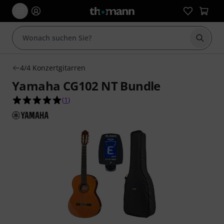
Suche 
4/4 Konzertgitarren
Yamaha CG102 NT Bundle
5.0 von 5 Sternen aus 1 Kundenbewertungen
(
1
)