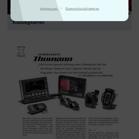
·
Impressum
Datenschutzhinweise
RATGEBER
Klassikgitarren