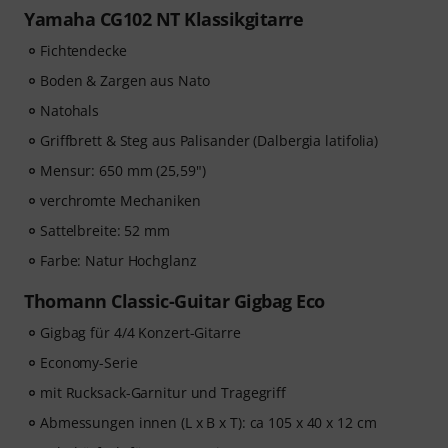
Yamaha CG102 NT Klassikgitarre
Fichtendecke
Boden & Zargen aus Nato
Natohals
Griffbrett & Steg aus Palisander (Dalbergia latifolia)
Mensur: 650 mm (25,59")
verchromte Mechaniken
Sattelbreite: 52 mm
Farbe: Natur Hochglanz
Thomann Classic-Guitar Gigbag Eco
Gigbag für 4/4 Konzert-Gitarre
Economy-Serie
mit Rucksack-Garnitur und Tragegriff
Abmessungen innen (L x B x T): ca 105 x 40 x 12 cm