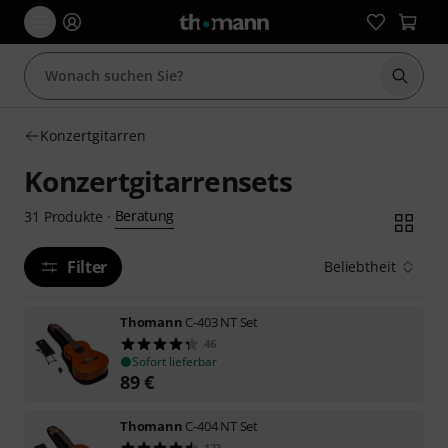
Suche 
Konzertgitarren
Konzertgitarrensets
Beratung
31
Produkte
·
Filter
Beliebtheit
Thomann
C-403 NT Set
46
Sofort lieferbar
89
€
Thomann
C-404 NT Set
123