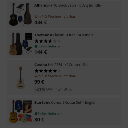
Alhambra
1C Black Satin incl.Gig Bundle
In 4–5 Wochen lieferbar
434
€
Thomann
Classic Guitar 3/4 Bundle
5
Sofort lieferbar
144
€
Cascha
HH 2354 1/2 Concert Set
2
In 6–8 Wochen lieferbar
99
€
-21%
UVP:
124,90
€
Startone
Concert Guitar Set 1 English
Sofort lieferbar
80
€