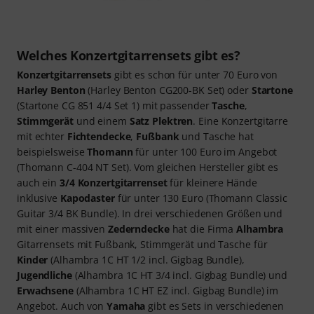
Welches Konzertgitarrensets gibt es?
Konzertgitarrensets
gibt es schon für unter 70 Euro von
Harley Benton
(Harley Benton CG200-BK Set) oder
Startone
(Startone CG 851 4/4 Set 1) mit passender
Tasche
,
Stimmgerät
und einem
Satz Plektren
. Eine Konzertgitarre
mit echter
Fichtendecke
,
Fußbank
und Tasche hat
beispielsweise
Thomann
für unter 100 Euro im Angebot
(Thomann C-404 NT Set). Vom gleichen Hersteller gibt es
auch ein
3/4 Konzertgitarrenset
für kleinere Hände
inklusive
Kapodaster
für unter 130 Euro (Thomann Classic
Guitar 3/4 BK Bundle). In drei verschiedenen Größen und
mit einer massiven
Zederndecke
hat die Firma
Alhambra
Gitarrensets mit Fußbank, Stimmgerät und Tasche für
Kinder
(Alhambra 1C HT 1/2 incl. Gigbag Bundle),
Jugendliche
(Alhambra 1C HT 3/4 incl. Gigbag Bundle) und
Erwachsene
(Alhambra 1C HT EZ incl. Gigbag Bundle) im
Angebot. Auch von
Yamaha
gibt es Sets in verschiedenen