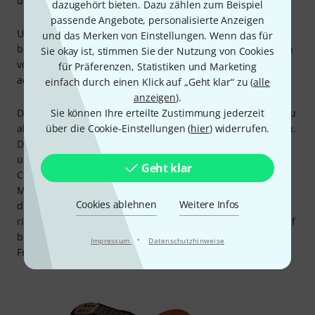
und
Akustikgitarren-Verstärker
erhältlich.
dazugehört bieten. Dazu zählen zum Beispiel
passende Angebote, personalisierte Anzeigen
Unser
Kaufberater
verrät, welche Konzertgitarrensets die
und das Merken von Einstellungen. Wenn das für
besten für Anfänger und Fortgeschrittene sind, wie sie sich
Sie okay ist, stimmen Sie der Nutzung von Cookies
voneinander unterscheiden und worauf man beim Kauf
für Präferenzen, Statistiken und Marketing
achten sollte.
einfach durch einen Klick auf „Geht klar“ zu (
alle
anzeigen
).
Der
Online-Ratgeber Klassikgitarren
Sie können Ihre erteilte Zustimmung jederzeit
informiert im Detail zu
allen Fragen, die sich beim Kauf eines Instrumentes stellen.
über die Cookie-Einstellungen (
hier
) widerrufen.
Darüber hinaus steht die Thomann
Gitarren-Abteilung
unter
gitarre@thomann.de
, Telefon 09546-9223-20 und im
Geht klar
Chat mit Rat und Tat zur Seite. Weil die Anschaffung eines
Musikinstrumentes immer eine Vertrauenssache ist, sorgt
Cookies ablehnen
Weitere Infos
die
30 Tage Money-Back-Garantie
von Thomann für ein
risikoloses und entspanntes Einkaufen. Und nach dem Kauf
bieten
3 Jahre Thomann Garantie
lange und sorgenfreie
·
Impressum
Datenschutzhinweise
Freude am Instrument.