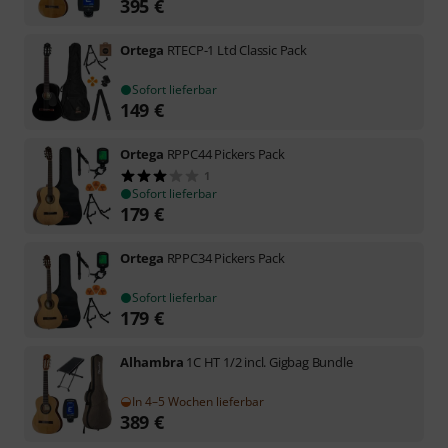
395
€
Ortega
RTECP-1 Ltd Classic Pack
Sofort lieferbar
149
€
Ortega
RPPC44 Pickers Pack
1
Sofort lieferbar
179
€
Ortega
RPPC34 Pickers Pack
Sofort lieferbar
179
€
Alhambra
1C HT 1/2 incl. Gigbag Bundle
In 4–5 Wochen lieferbar
389
€