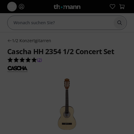
Suche 
1/2 Konzertgitarren
Cascha HH 2354 1/2 Concert Set
5.0 von 5 Sternen aus 2 Kundenbewertungen
(
2
)