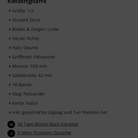
Konzertgitarre
zugesendet. Das music2me Abo endet nach Ablauf
automatisch.
Größe: 1/2
Music2Me, dein Online-Lernportal für Musik mit einem
Student Serie
pädagogischen Konzept von studierten Musiklehrern.
Boden & Zargen: Linde
Ausgezeichnet mit dem deutschen Bildungs-Award
2025/2026 in der Kategorie “E-Learning
Decke: Fichte
Instrumentalunterricht”! Mit über 400 Gitarren
Hals: Okume
Videolektionen für Anfänger und Fortgeschrittene – von
Griffbrett: Palisander
Pop, Rock und Blues bis Metal und mehr. Mit
persönlichem Support per Chat, Noten zum
Mensur: 558 mm
Ausdrucken sowie intelligentem Videoplayer mit
Sattelbreite: 42 mm
Übungsfunktion, Zeitlupe und weitere Features.
18 Bünde
Steg: Palisander
Farbe: Natur
inkl. gepolstertes Gigbag und 3-er Plektren-Set
30 Tage Money-Back-Garantie
30
3 Jahre Thomann Garantie
3