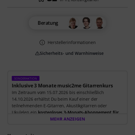
Beratung
Herstellerinformationen
Sicherheits- und Warnhinweise
SONDERAKTION
Inklusive 3 Monate music2me Gitarrenkurs
Im Zeitraum vom 15.07.2026 bis einschließlich
14.10.2026 erhältst Du beim Kauf einer der
teilnehmenden E-Gitarren, Akustikgitarren oder
Ukulelen ein
kostenloses 3-Monats-Abonnement für
einen Onlinekurs von music2me im Wert von EUR
MEHR ANZEIGEN
57,00
. Nach dem Versand deiner Bestellung bekommst
du den Freischaltcode automatisch per E-Mail