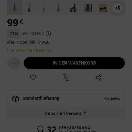
+5
99
€
-21%
UVP: 124,90 €
Alle Preise inkl. MwSt.
In 6-8 Wochen lieferbar
IN DEN WARENKORB
1
Standardlieferung
kostenlos
Infos zum Versand
32
VERKAUFSRANG
in 1/2 Konzertgitarren