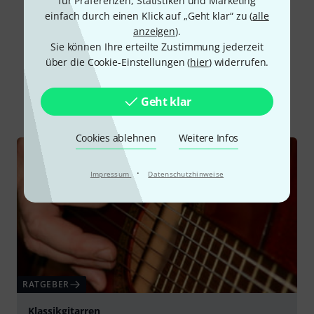
für Präferenzen, Statistiken und Marketing
Alle Bewertungen lesen
einfach durch einen Klick auf „Geht klar“ zu (
alle
anzeigen
).
Sie können Ihre erteilte Zustimmung jederzeit
über die Cookie-Einstellungen (
hier
) widerrufen.
Schon gewusst?
Geht klar
Alle
Ratgeber
Cookies ablehnen
Weitere Infos
·
Impressum
Datenschutzhinweise
RATGEBER
Klassikgitarren