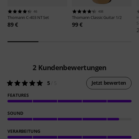
46
408
Thomann
C-403 NT Set
Thomann
Classic Guitar 1/2
H
S
89 €
99 €
2
Kundenbewertungen
Jetzt bewerten
5
/ 5
FEATURES
SOUND
VERARBEITUNG