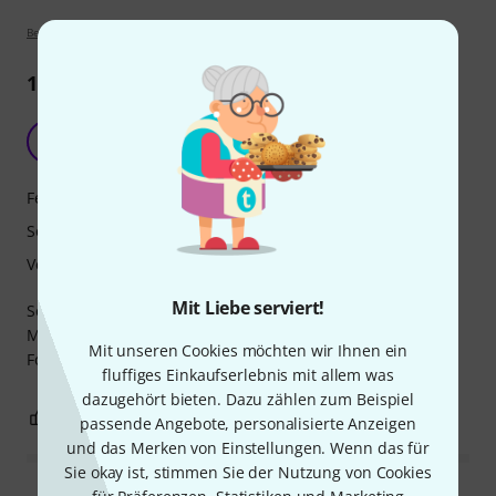
Bewertungsrichtlinien
1
Rezension
CN
Captain NUK 05.10.2022
Features
Sound
Verarbeitung
Mit Liebe serviert!
Sehr schöne und leicht spielbare Gitarre für Kinder.
Meine Enkelin ist 8 Jahre, macht mit der Gitarre gute
Mit unseren Cookies möchten wir Ihnen ein
Fortschritte.
fluffiges Einkaufserlebnis mit allem was
dazugehört bieten. Dazu zählen zum Beispiel
3
0
BEWERTUNG MELDEN
passende Angebote, personalisierte Anzeigen
und das Merken von Einstellungen. Wenn das für
Sie okay ist, stimmen Sie der Nutzung von Cookies