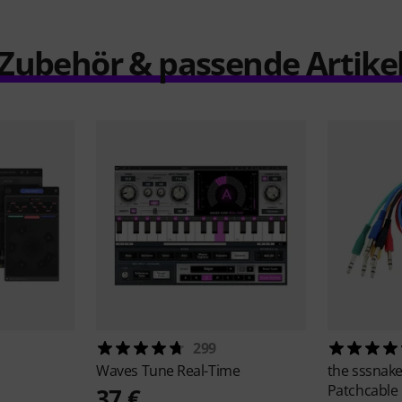
Zubehör & passende Artike
299
Waves
Tune Real-Time
the sssnak
Patchcable
37 €