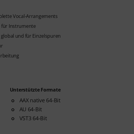
plette Vocal-Arrangements
 für Instrumente
global und für Einzelspuren
ur
arbeitung
Unterstützte Formate
AAX native 64-Bit
AU 64-Bit
VST3 64-Bit