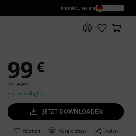
Kontakt
Über uns
DE / €
e mit Suchwort {searchTerm} starten
99
€
inkl. MwSt.
Sofort verfügbar
JETZT DOWNLOADEN
Merken
Vergleichen
Teilen