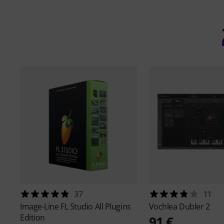
37
11
Image-Line
FL Studio All Plugins
Vochlea
Dubler 2
Edition
91 €