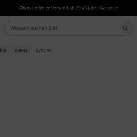
kostenfreier Versand ab 29 €
3 Jahre Garantie
Such
ins
Waves
Sync Vx
wertungen