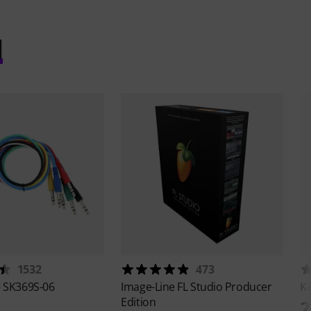
l
1532
473
e
SK369S-06
Image-Line
FL Studio Producer
K
Edition
2