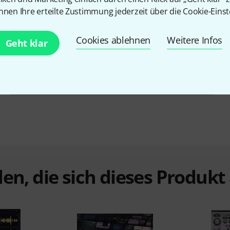
Summierer / Konsolen
Nein
nnen Ihre erteilte Zustimmung jederzeit über die Cookie-Einst
Pitch Shifter / Harmonizer / Timestretching
Nein
Cookies ablehnen
Weitere Infos
Geht klar
Vocoder / Stimmeffekt
Nein
Hardwarecontroller
Nein
en, die sich dieses Produk