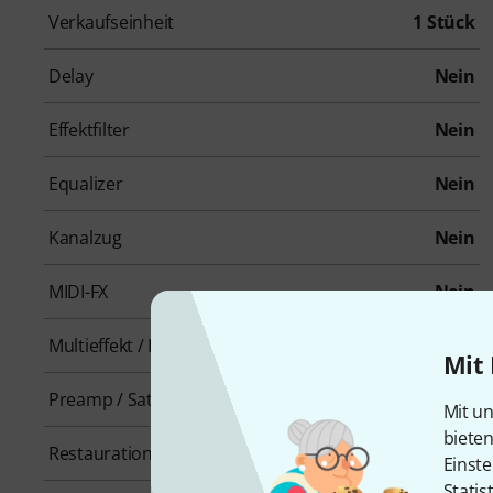
Verkaufseinheit
1 Stück
Delay
Nein
Effektfilter
Nein
Equalizer
Nein
Kanalzug
Nein
MIDI-FX
Nein
Multieffekt / Plugin-Host
Nein
Mit 
Preamp / Saturation
Nein
Mit un
biete
Restauration
Nein
Einste
Statis