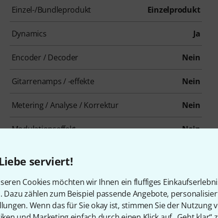
Einzel-/Bundleprodukt
Einzelprodukt
Dynamics
Ja
Encoder / Decoder
Nein
Gitarrenamps / -effekte
Nein
Metering / Analyse / Korrektur
Nein
Modulationseffekt
Nein
Overdrive / Distortion
Nein
Liebe serviert!
Psychoakustik / Enhancer / Exciter
Nein
seren Cookies möchten wir Ihnen ein fluffiges Einkaufserlebn
n. Dazu zählen zum Beispiel passende Angebote, personalisie
Reverb
Nein
llungen. Wenn das für Sie okay ist, stimmen Sie der Nutzung 
tiken und Marketing einfach durch einen Klick auf „Geht klar“ z