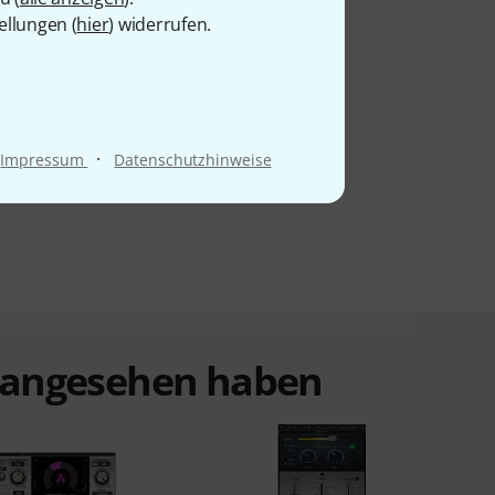
ellungen (
hier
) widerrufen.
·
Impressum
Datenschutzhinweise
t angesehen haben