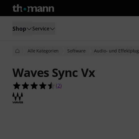
Shop
Service
Alle Kategorien
Software
Audio- und Effektplug
Waves Sync Vx
4.5 von 5 Sternen aus 2 Kundenbe
(
2
)