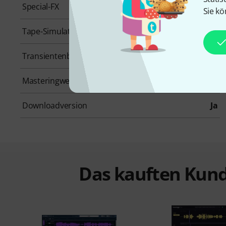
Special-FX
Nein
Sie kö
Tape-Simulation
Nein
Transientenbearbeitung
Nein
Masteringwerkzeug
Nein
Downloadversion
Ja
Das kauften Kund